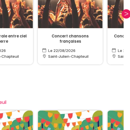
ale entre ciel
Concert chansons
Concert 
terre
françaises
026
Le 22/08/2026
Le 23/
n-Chapteuil
Saint-Julien-Chapteuil
Saint-
euil