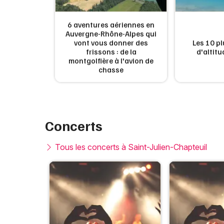
6 aventures aériennes en
Auvergne-Rhône-Alpes qui
ux villages
vont vous donner des
Les 10 pl
couvrir en
frissons : de la
d'altit
montgolfière à l'avion de
chasse
Concerts
Tous les concerts à Saint-Julien-Chapteuil