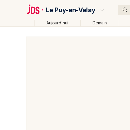
Le Puy-en-Velay
Aujourd'hui
Demain
Quoi ?
Où ?
Le Puy-en-Velay et alentours
Haute-Loire (43)
A
Près de moi
Changer de lieu