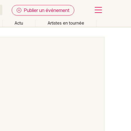
Publier un événement
Actu
Artistes en tournée
Fermer
Effacer les dates
week-end
Autre