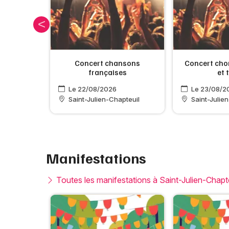
ntre ciel
Concert chansons
Concert chor
françaises
et 
Le 22/08/2026
Le 23/08/2
pteuil
Saint-Julien-Chapteuil
Saint-Julie
Manifestations
Toutes les manifestations à Saint-Julien-Chapt