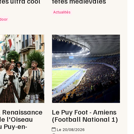
tés ultra cool
fêtes médiévales
Actualités
tdoor
l Renaissance
Le Puy Foot - Amiens
de l'Oiseau
(Football National 1)
 Puy-en-
Le 20/08/2026