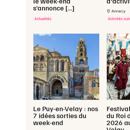
le week-end
d'activi
s’annonce […]
Annecy
Actualités
Activités ou
Le Puy-en-Velay : nos
Festiva
7 idées sorties du
du Roi 
week-end
2026 au
Velay