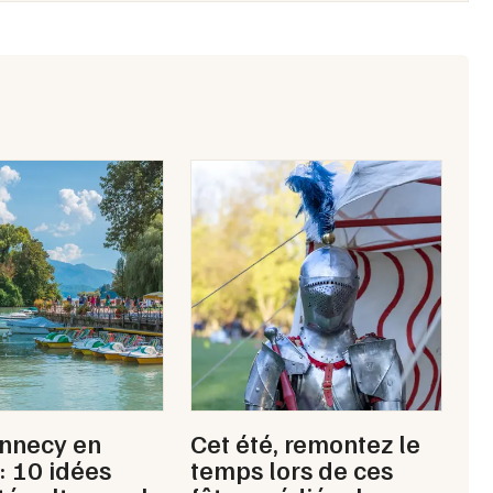
Choisir mes départements
43 - Haute-Loire
Mon email
Je m'abonne
Annecy en
Cet été, remontez le
 : 10 idées
temps lors de ces