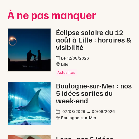
Montpellier
À ne pas manquer
Spectacles
Nantes
Concerts
Nice
Éclipse solaire du 12
août à Lille : horaires &
Paris
Sports
visibilité
Strasbourg
Soirées
Le 12/08/2026
Lille
Toulouse
Sorties famille
Actualités
Toutes les villes
Boulogne-sur-Mer : nos
Expos
5 idées sorties du
week-end
Sorties & loisirs
07/08/2026 → 09/08/2026
Bourses dans le Pas-de-Calais
Boulogne-sur-Mer
Bourses en Nord-Pas-de-Calais
Lens : nos 5 idées