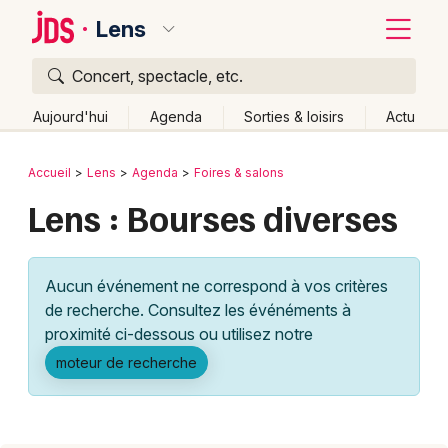
Lens
Concert, spectacle, etc.
Quoi ?
Fermer
Aujourd'hui
Agenda
Sorties & loisirs
Actu
Où ?
Retour
Publier un événement
Accueil
Lens
Agenda
Foires & salons
Lens et alentours
Pas-de-Calais (62)
Lens : Bourses diverses
Bordeaux
Nord-Pas-de-Calais
Partout
Près de moi
Changer de lieu
Colmar
Aucun événement ne correspond à vos critères
Quand ?
Effacer les dates
Lille
Grands événements
de recherche. Consultez les événéments à
Aujourd'hui
Demain
Ce week-end
Autre
Lyon
proximité ci-dessous ou utilisez notre
Activité & Expérience
moteur de recherche
Marseille
Manifestations
Mulhouse
Foires & salons