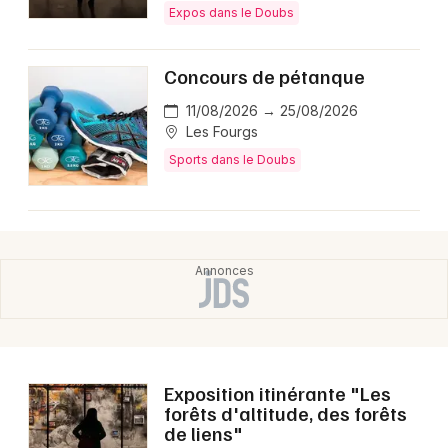
Choisir mes départements
Expos dans le Doubs
25 - Doubs
Concours de pétanque
Mon email
11/08/2026 → 25/08/2026
Les Fourgs
Sports dans le Doubs
Je m'abonne
Exposition itinérante "Les
forêts d'altitude, des forêts
de liens"