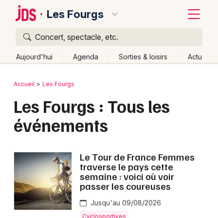
Les Fourgs
Concert, spectacle, etc.
Quoi ?
Fermer
Aujourd'hui
Agenda
Sorties & loisirs
Actu
Où ?
Retour
Publier un événement
Accueil
Les Fourgs
Les Fourgs et alentours
Doubs (25)
Franche-Comté
Les Fourgs : Tous les
Bordeaux
Partout
Près de moi
Changer de lieu
événements
Colmar
Quand ?
Effacer les dates
Lille
Grands événements
Aujourd'hui
Demain
Ce week-end
Autre
Le Tour de France Femmes
Lyon
traverse le pays cette
Activité & Expérience
semaine : voici où voir
Marseille
passer les coureuses
Manifestations
Mulhouse
Jusqu'au 09/08/2026
Foires & salons
Cyclosportives