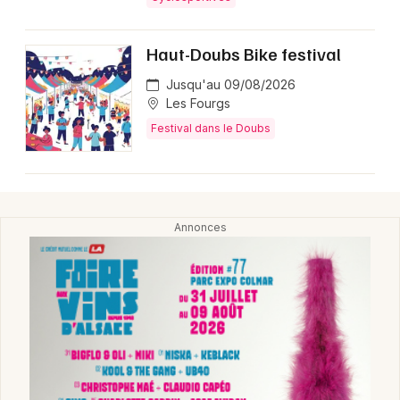
Montpellier
Spectacles
Nantes
Haut-Doubs Bike festival
Concerts
Nice
Jusqu'au 09/08/2026
Les Fourgs
Paris
Sports
Festival dans le Doubs
Strasbourg
Soirées
Toulouse
Sorties famille
Toutes les villes
Expos
Sorties & loisirs
Agenda en Franche-Comté
Agenda en Bourgogne-Franche-Comté