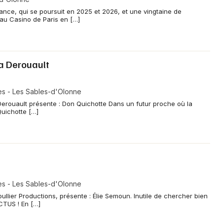
ance, qui se poursuit en 2025 et 2026, et une vingtaine de
au Casino de Paris en […]
a Derouault
es - Les Sables-d'Olonne
Derouault présente : Don Quichotte Dans un futur proche où la
uichotte […]
es - Les Sables-d'Olonne
llier Productions, présente : Élie Semoun. Inutile de chercher bien
CTUS ! En […]