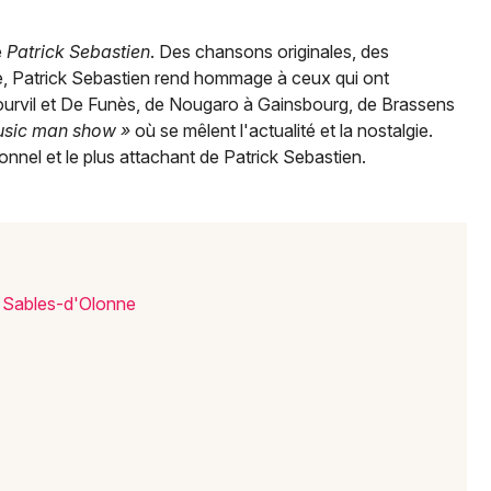
e
Patrick Sebastien
. Des chansons originales, des
Newsletter des sorties
sse, Patrick Sebastien rend hommage à ceux qui ont
ourvil et De Funès, de Nougaro à Gainsbourg, de Brassens
Artistes en tournée
usic man show »
où se mêlent l'actualité et la nostalgie.
sonnel et le plus attachant de Patrick Sebastien.
Actus aux Sables-d'Olonne
Magazine aux Sables-d'Olonne
s Sables-d'Olonne