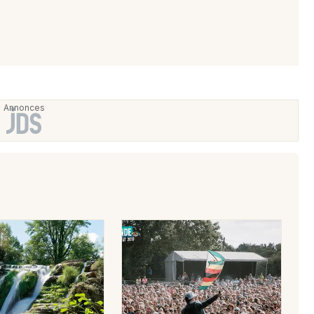
Choisir mes départements
85 - Vendée
Mon email
Je m'abonne