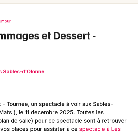
Spectacles
Mulhouse
Concerts
Montpellier
umour
Nantes
Sports
ommages et Dessert -
Nice
Soirées
Paris
Sorties famille
Strasbourg
s Sables-d'Olonne
Expos
Toulouse
Sorties & loisirs
Toutes les villes
- Tournée, un spectacle à voir aux Sables-
Humour en Vendée
Mats )
, le 11 décembre 2025
. Toutes les
Humour dans les Pays de la Loire
, plan de salle) pour ce spectacle sont à retrouver
vos places pour assister à ce
spectacle à Les