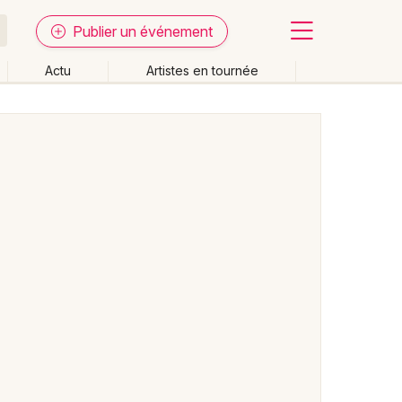
Publier un événement
Actu
Artistes en tournée
Fermer
Effacer les dates
week-end
Autre