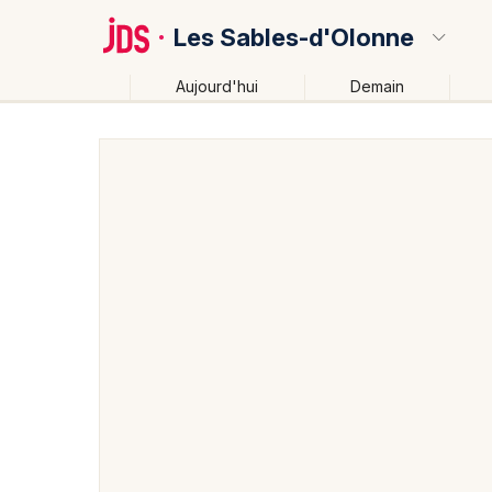
Les Sables-d'Olonne
Aujourd'hui
Demain
Quoi ?
Où ?
Les Sables-d'Olonne et alentours
Vendée (85)
P
Près de moi
Changer de lieu