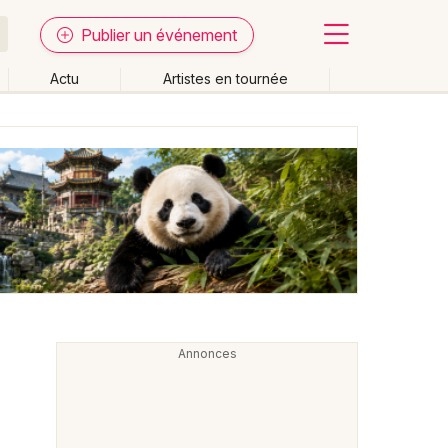
Publier un événement
Actu
Artistes en tournée
Fermer
Effacer les dates
week-end
Autre