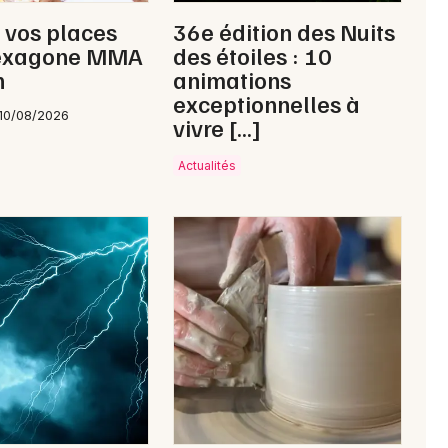
Bourse vêtements dans les Hauts-de-
 vos places
36e édition des Nuits
France
exagone MMA
des étoiles : 10
n
animations
exceptionnelles à
10/08/2026
vivre […]
Newsletter des sorties
Actualités
Artistes en tournée
Actus à Lille
Magazine à Lille