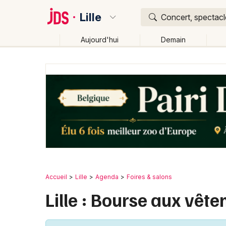
Lille
Concert, spectacle
Aujourd'hui
Demain
Quoi ?
Où ?
Lille et alentours
Nord (59)
Nord-Pas-de-Calais
Changer de lieu
Accueil
Lille
Agenda
Foires & salons
Lille : Bourse aux vête