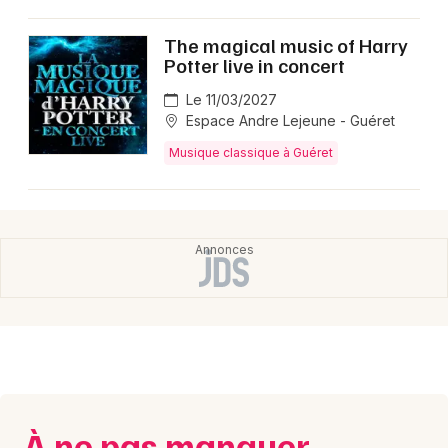
Montpellier
Spectacles
The magical music of Harry
Nantes
Potter live in concert
Concerts
Nice
Le 11/03/2027
Espace Andre Lejeune - Guéret
Paris
Sports
Musique classique à Guéret
Strasbourg
Soirées
Toulouse
Sorties famille
Toutes les villes
Expos
Sorties & loisirs
Musique classique en Nouvelle-Aquitaine
À ne pas manquer