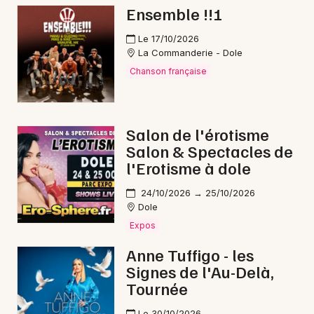
Ensemble !!!
Foires en Bourgogne-Franche-Comté
Le 17/10/2026
La Commanderie - Dole
Chanson française
Newsletter des sorties
Salon de l'érotisme
Artistes en tournée
Salon & Spectacles de
l'Erotisme à dole
Actus à Lons-le-Saunier
24/10/2026 → 25/10/2026
Magazine à Lons-le-Saunier
Dole
Expos
Anne Tuffigo - les
Signes de l'Au-Delà,
Tournée
Le 30/10/2026