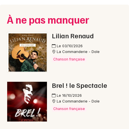
Montpellier
Spectacles
Nantes
À ne pas manquer
Concerts
Nice
Lilian Renaud
Paris
Sports
Le 03/10/2026
Strasbourg
La Commanderie - Dole
Soirées
Chanson française
Toulouse
Sorties famille
Toutes les villes
Expos
Brel ! le Spectacle
Sorties & loisirs
Le 16/10/2026
La Commanderie - Dole
Foires dans le Jura
Chanson française
Foires en Franche-Comté