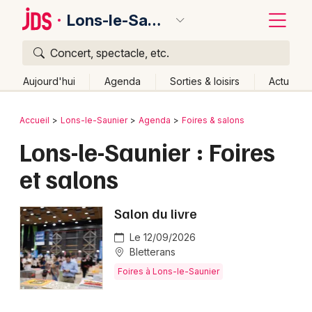
Lons-le-Saunier
Concert, spectacle, etc.
Quoi ?
Fermer
Aujourd'hui
Agenda
Sorties & loisirs
Actu
Où ?
Retour
Publier un événement
Accueil
Lons-le-Saunier
Agenda
Foires & salons
Lons-le-Saunier et alentours
Jura (39)
Lons-le-Saunier : Foires
Bordeaux
Franche-Comté
Partout
Près de moi
Changer de lieu
et salons
Colmar
Quand ?
Effacer les dates
Lille
Grands événements
Aujourd'hui
Demain
Ce week-end
Autre
Salon du livre
Lyon
Le 12/09/2026
Activité & Expérience
Bletterans
Marseille
Manifestations
Foires à Lons-le-Saunier
Mulhouse
Foires & salons