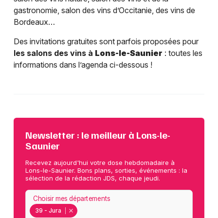
gastronomie, salon des vins d’Occitanie, des vins de
Bordeaux…
Des invitations gratuites sont parfois proposées pour
les salons des vins à
Lons-le-Saunier
: toutes les
informations dans l’agenda ci-dessous !
Newsletter : le meilleur à Lons-le-
Saunier
Recevez aujourd'hui votre dose hebdomadaire à
Lons-le-Saunier. Bons plans, sorties, événements : la
sélection de la rédaction JDS, chaque jeudi.
Choisir mes départements
39 - Jura