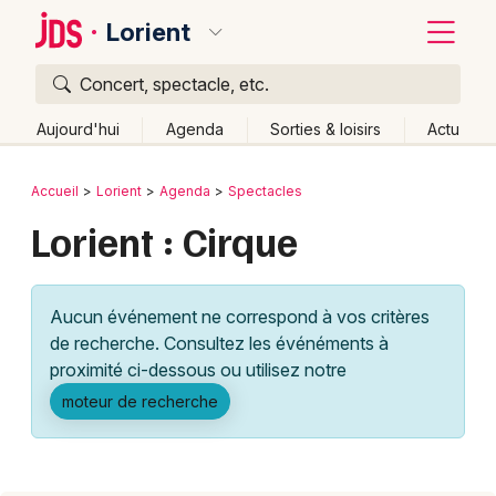
Lorient
Concert, spectacle, etc.
Quoi ?
Fermer
Aujourd'hui
Agenda
Sorties & loisirs
Actu
Où ?
Retour
Publier un événement
Accueil
Lorient
Agenda
Spectacles
Lorient et alentours
Morbihan (56)
Bretagne
Lorient : Cirque
Bordeaux
Partout
Près de moi
Changer de lieu
Colmar
Quand ?
Effacer les dates
Aucun événement ne correspond à vos critères
Lille
Grands événements
Aujourd'hui
Demain
Ce week-end
Autre
de recherche. Consultez les événéments à
Lyon
proximité ci-dessous ou utilisez notre
Activité & Expérience
moteur de recherche
Marseille
Manifestations
Mulhouse
Foires & salons