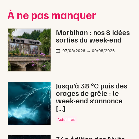
Montpellier
À ne pas manquer
Spectacles
Nantes
Concerts
Nice
Morbihan : nos 8 idées
sorties du week-end
Paris
Sports
07/08/2026 → 09/08/2026
Strasbourg
Soirées
Toulouse
Sorties famille
Toutes les villes
Jusqu’à 38 °C puis des
Expos
orages de grêle : le
week-end s’annonce
Sorties & loisirs
[…]
Cirque dans le Morbihan
Actualités
Cirque en Bretagne
36e édition des Nuits