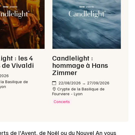
Choisir mes départements
69 - Rhône
Mon email
ght : les 4
Candlelight :
Je m'abonne
 de Vivaldi
hommage à Hans
Zimmer
/2026
la Basilique de
22/08/2026 → 27/09/2026
Lyon
Crypte de la Basilique de
Fourviere - Lyon
Concerts
erts de l'Avent, de Noël ou du Nouvel An vous