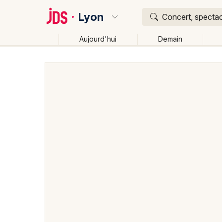
Lyon
Concert, spectac
Aujourd'hui
Demain
Quoi ?
Où ?
Lyon et alentours
Rhône (69)
Rhône-Alpes
Pa
Changer de lieu