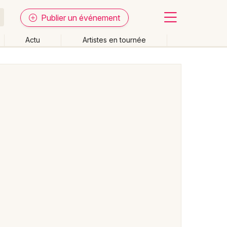
Publier un événement
Actu
Artistes en tournée
Fermer
Effacer les dates
week-end
Autre