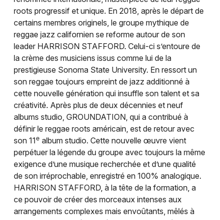
roots progressif et unique. En 2018, après le départ de
Reggae en Auvergne-Rhône-Alpes
certains membres originels, le groupe mythique de
reggae jazz californien se reforme autour de son
leader HARRISON STAFFORD. Celui-ci s’entoure de
la crème des musiciens issus comme lui de la
prestigieuse Sonoma State University. En ressort un
Newsletter des sorties
son reggae toujours empreint de jazz additionné à
cette nouvelle génération qui insuffle son talent et sa
Artistes en tournée
créativité. Après plus de deux décennies et neuf
albums studio, GROUNDATION, qui a contribué à
Actus à Lyon
définir le reggae roots américain, est de retour avec
e
son 11
album studio. Cette nouvelle œuvre vient
Magazine à Lyon
perpétuer la légende du groupe avec toujours la même
exigence d’une musique recherchée et d’une qualité
de son irréprochable, enregistré en 100% analogique.
HARRISON STAFFORD, à la tête de la formation, a
ce pouvoir de créer des morceaux intenses aux
arrangements complexes mais envoûtants, mêlés à