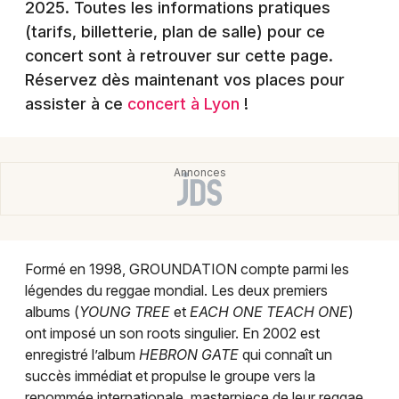
2025
. Toutes les informations pratiques
Montpellier
(tarifs, billetterie, plan de salle) pour ce
Spectacles
Nantes
concert sont à retrouver sur cette page.
Concerts
Réservez dès maintenant vos places pour
Nice
assister à ce
concert à Lyon
!
Paris
Sports
Strasbourg
Soirées
Toulouse
Sorties famille
Toutes les villes
Expos
Formé en 1998, GROUNDATION compte parmi les
légendes du reggae mondial. Les deux premiers
Sorties & loisirs
albums (
YOUNG TREE
et
EACH ONE TEACH ONE
)
ont imposé un son roots singulier. En 2002 est
Reggae dans le Rhône
enregistré l’album
HEBRON GATE
qui connaît un
succès immédiat et propulse le groupe vers la
Reggae en Rhône-Alpes
renommée internationale, masterpiece de leur reggae