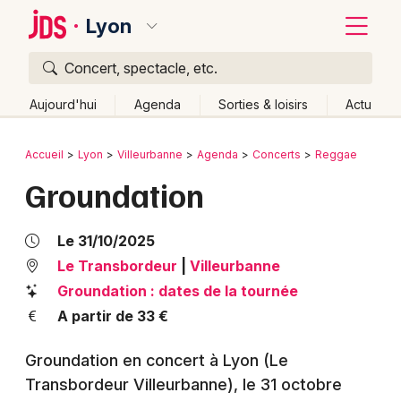
Lyon
Concert, spectacle, etc.
Quoi ?
Fermer
Aujourd'hui
Agenda
Sorties & loisirs
Actu
Où ?
Retour
Publier un événement
Accueil
Lyon
Villeurbanne
Agenda
Concerts
Reggae
Lyon et alentours
Rhône (69)
Rhône-Alpes
Partout
Groundation
Bordeaux
Près de moi
Changer de lieu
Colmar
Quand ?
Le 31/10/2025
Effacer les dates
Lille
Grands événements
Le Transbordeur
|
Villeurbanne
Aujourd'hui
Demain
Ce week-end
Autre
Groundation : dates de la tournée
Lyon
Activité & Expérience
A partir de 33 €
Marseille
Manifestations
Groundation en concert à Lyon (Le
Mulhouse
Transbordeur Villeurbanne)
, le 31 octobre
Foires & salons