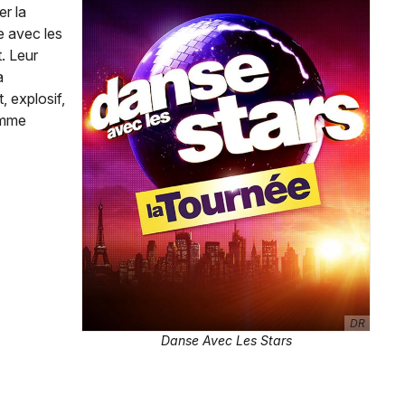
er la
e avec les
. Leur
a
Newsletter des sorties
, explosif,
omme
Artistes en tournée
Actus à Lyon
Magazine à Lyon
DR
Danse Avec Les Stars