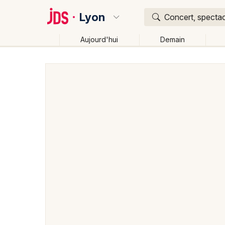
Lyon
Concert, spectac
Aujourd'hui
Demain
Quoi ?
Où ?
Lyon et alentours
Rhône (69)
Rhône-Alpes
Pa
Changer de lieu