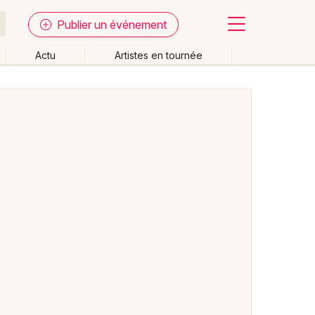
Publier un événement
Actu
Artistes en tournée
Fermer
Effacer les dates
week-end
Autre