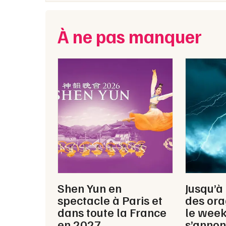
À ne pas manquer
Shen Yun en
Jusqu’à
spectacle à Paris et
des ora
dans toute la France
le wee
en 2027
s’annon