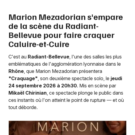
Humour en Auvergne-Rhône-Alpes
Marion Mezadorian s'empare
de la scène du Radiant-
Bellevue pour faire craquer
Caluire-et-Cuire
Newsletter des sorties
C'est au
Radiant-Bellevue
, l'une des salles les plus
Artistes en tournée
emblématiques de l'agglomération lyonnaise dans le
Rhône
, que Marion Mezadorian présentera
Actus à Lyon
"Craquage"
, son deuxième spectacle solo, le
jeudi
24 septembre 2026 à 20h30
. Mis en scène par
Magazine à Lyon
Mikaël Chirinian
, ce spectacle plonge le public dans
ces instants où l'on atteint le point de rupture — et où
tout déborde.