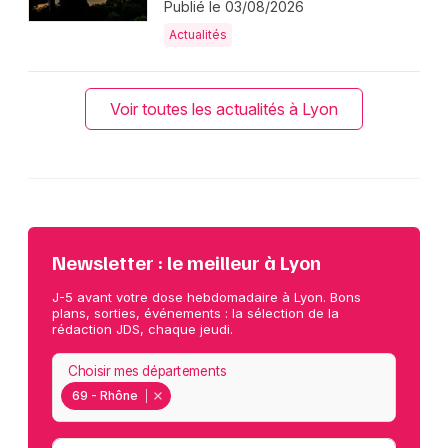
Publié le 03/08/2026
Actualités
Voir toutes les actualités à Lyon
Newsletter : le meilleur à Lyon
J-5 avant votre dose hebdomadaire à Lyon. Bons
plans, sorties, événements : la sélection de la
rédaction JDS, chaque jeudi.
Choisir mes départements
69 - Rhône