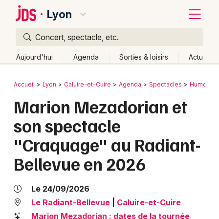
Lyon
Concert, spectacle, etc.
Quoi ?
Fermer
Aujourd'hui
Agenda
Sorties & loisirs
Actu
Où ?
Retour
Publier un événement
Accueil
Lyon
Caluire-et-Cuire
Agenda
Spectacles
Humour
Lyon et alentours
Rhône (69)
Rhône-Alpes
Partout
Marion Mezadorian et
Bordeaux
Près de moi
Changer de lieu
son spectacle
Colmar
Quand ?
Effacer les dates
"Craquage" au Radiant-
Lille
Grands événements
Aujourd'hui
Demain
Ce week-end
Autre
Bellevue en 2026
Lyon
Activité & Expérience
Marseille
Le 24/09/2026
Manifestations
Le Radiant-Bellevue
|
Caluire-et-Cuire
Mulhouse
Foires & salons
Marion Mezadorian : dates de la tournée