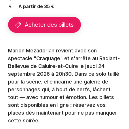
Montpellier
A partir de 35 €
Spectacles
Nantes
Acheter des billets
Concerts
Nice
Paris
Sports
Strasbourg
Marion Mezadorian revient avec son
Soirées
spectacle "Craquage" et s'arrête au Radiant-
Toulouse
Bellevue de Caluire-et-Cuire le jeudi 24
Sorties famille
Toutes les villes
septembre 2026 à 20h30. Dans ce solo taillé
Expos
pour la scène, elle incarne une galerie de
personnages qui, à bout de nerfs, lâchent
Sorties & loisirs
tout — avec humour et émotion. Les billets
sont disponibles en ligne : réservez vos
Humour dans le Rhône
places dès maintenant pour ne pas manquer
cette soirée.
Humour en Rhône-Alpes