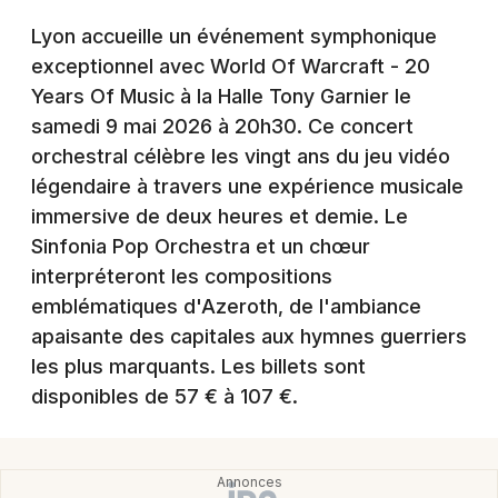
Montpellier
Lyon accueille un événement symphonique
Spectacles
Nantes
exceptionnel avec World Of Warcraft - 20
Years Of Music à la Halle Tony Garnier le
Concerts
Nice
samedi 9 mai 2026 à 20h30. Ce concert
Paris
Sports
orchestral célèbre les vingt ans du jeu vidéo
légendaire à travers une expérience musicale
Strasbourg
Soirées
immersive de deux heures et demie. Le
Toulouse
Sinfonia Pop Orchestra et un chœur
Sorties famille
interpréteront les compositions
Toutes les villes
emblématiques d'Azeroth, de l'ambiance
Expos
apaisante des capitales aux hymnes guerriers
Sorties & loisirs
les plus marquants. Les billets sont
disponibles de 57 € à 107 €.
Spectacles dans le Rhône
Spectacles en Rhône-Alpes