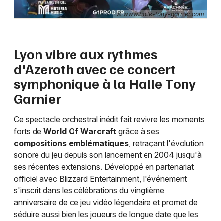
© www.halle-tony-garnier.com
Choisir mes départements
69 - Rhône
Lyon vibre aux rythmes
d'Azeroth avec ce concert
Mon email
symphonique à la Halle Tony
Garnier
Je m'abonne
Ce spectacle orchestral inédit fait revivre les moments
forts de
World Of Warcraft
grâce à ses
compositions emblématiques
, retraçant l'évolution
sonore du jeu depuis son lancement en 2004 jusqu'à
ses récentes extensions. Développé en partenariat
officiel avec Blizzard Entertainment, l'événement
s'inscrit dans les célébrations du vingtième
anniversaire de ce jeu vidéo légendaire et promet de
séduire aussi bien les joueurs de longue date que les