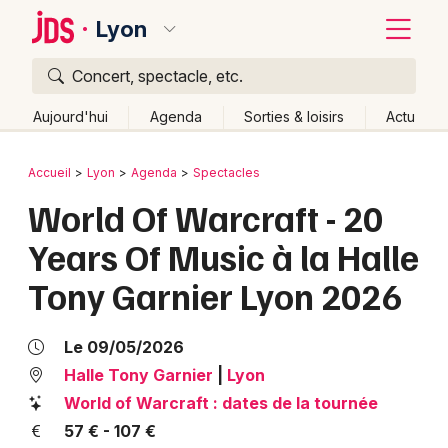
Lyon
Concert, spectacle, etc.
Quoi ?
Fermer
Aujourd'hui
Agenda
Sorties & loisirs
Actu
Où ?
Retour
Publier un événement
Accueil
Lyon
Agenda
Spectacles
Lyon et alentours
Rhône (69)
Rhône-Alpes
Partout
World Of Warcraft - 20
Bordeaux
Près de moi
Changer de lieu
Years Of Music à la Halle
Colmar
Quand ?
Effacer les dates
Tony Garnier Lyon 2026
Lille
Grands événements
Aujourd'hui
Demain
Ce week-end
Autre
Lyon
Activité & Expérience
Le 09/05/2026
Marseille
Halle Tony Garnier
|
Lyon
Manifestations
World of Warcraft : dates de la tournée
Mulhouse
57 € - 107 €
Foires & salons