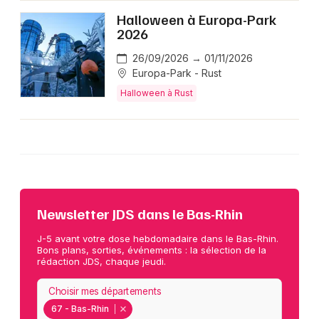
Halloween à Europa-Park
2026
26/09/2026 → 01/11/2026
Europa-Park - Rust
Halloween à Rust
Newsletter JDS dans le Bas-Rhin
J-5 avant votre dose hebdomadaire dans le Bas-Rhin.
Bons plans, sorties, événements : la sélection de la
rédaction JDS, chaque jeudi.
Choisir mes départements
67 - Bas-Rhin