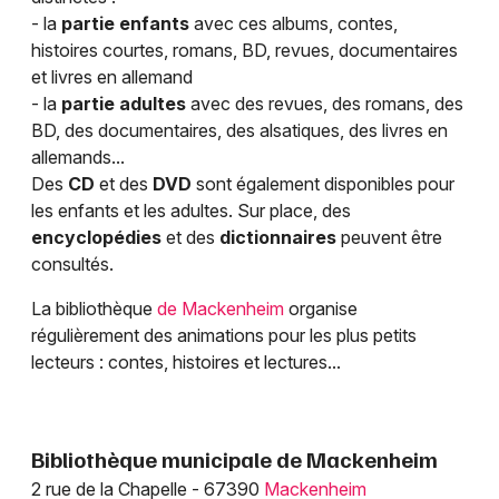
- la
partie enfants
avec ces albums, contes,
histoires courtes, romans, BD, revues, documentaires
et livres en allemand
- la
partie adultes
avec des revues, des romans, des
Jeux concours
BD, des documentaires, des alsatiques, des livres en
allemands...
Newsletter des sorties
Des
CD
et des
DVD
sont également disponibles pour
les enfants et les adultes. Sur place, des
Artistes en tournée
encyclopédies
et des
dictionnaires
peuvent être
consultés.
Actus dans le Bas-Rhin
La bibliothèque
de Mackenheim
organise
Magazine dans le Bas-Rhin
régulièrement des animations pour les plus petits
lecteurs : contes, histoires et lectures...
Actus tourisme & loisirs
Restaurants
Bibliothèque municipale de Mackenheim
2 rue de la Chapelle - 67390
Mackenheim