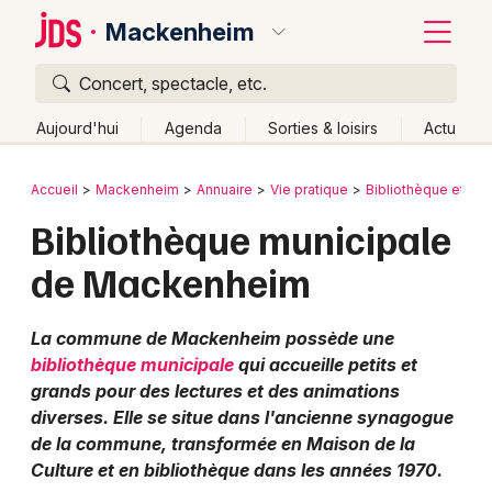
Mackenheim
Concert, spectacle, etc.
Quoi ?
Fermer
Aujourd'hui
Agenda
Sorties & loisirs
Actu
Où ?
Retour
Publier un événement
Accueil
Mackenheim
Annuaire
Vie pratique
Bibliothèque et mé
Mackenheim et alentours
Bas-Rhin (67)
Alsace
Bibliothèque municipale
Bordeaux
Partout
Près de moi
Changer de lieu
de Mackenheim
Colmar
Quand ?
Effacer les dates
Lille
Grands événements
Aujourd'hui
Demain
Ce week-end
Autre
La commune de Mackenheim possède une
bibliothèque municipale
qui accueille petits et
Lyon
Activité & Expérience
grands pour des lectures et des animations
Marseille
diverses. Elle se situe dans l'ancienne synagogue
Manifestations
de la commune, transformée en Maison de la
Mulhouse
Culture et en bibliothèque dans les années 1970.
Foires & salons