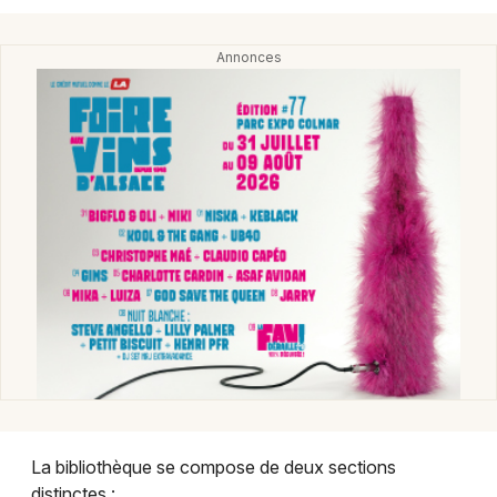
Montpellier
Spectacles
Nantes
Concerts
Nice
Paris
Sports
Strasbourg
Soirées
Toulouse
Sorties famille
Toutes les villes
Expos
Sorties & loisirs
Bibliothèque et médiathèque en Alsace
La bibliothèque se compose de deux sections
Bibliothèque et médiathèque dans le Grand Est
distinctes :