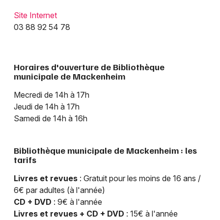
Site Internet
03 88 92 54 78
Horaires d'ouverture de Bibliothèque
Choisir mes départements
municipale de Mackenheim
67 - Bas-Rhin
Mecredi de 14h à 17h
Jeudi de 14h à 17h
Samedi de 14h à 16h
Mon email
Bibliothèque municipale de Mackenheim : les
Je m'abonne
tarifs
Livres et revues
: Gratuit pour les moins de 16 ans /
6€ par adultes (à l'année)
CD + DVD
: 9€ à l'année
Livres et revues + CD + DVD
: 15€ à l'année