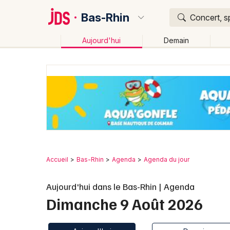
Bas-Rhin
Concert, s
Aujourd'hui
Demain
Quoi ?
Où ?
Bas-Rhin (67)
Alsace
Partout
Près de moi
Ch
Accueil
Bas-Rhin
Agenda
Agenda du jour
Aujourd'hui dans le Bas-Rhin | Agenda
Dimanche 9 Août 2026