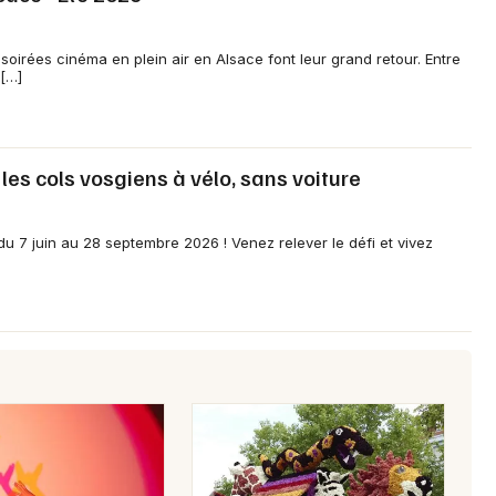
 soirées cinéma en plein air en Alsace font leur grand retour. Entre
Jeux concours
 […]
Newsletter des sorties
Artistes en tournée
 les cols vosgiens à vélo, sans voiture
Actus dans le Bas-Rhin
du 7 juin au 28 septembre 2026 ! Venez relever le défi et vivez
Magazine dans le Bas-Rhin
Actus tourisme & loisirs
Restaurants