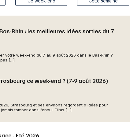
Spectacles
Ce week-end
Cette semaine
Mulhouse
Concerts
Montpellier
Nantes
as-Rhin : les meilleures idées sorties du 7
Sports
Nice
Soirées
Paris
r votre week-end du 7 au 9 août 2026 dans le Bas-Rhin ?
Sorties famille
 pas […]
Strasbourg
Expos
Toulouse
 Strasbourg ce week-end ? (7-9 août 2026)
Sorties & loisirs
Toutes les villes
Aujourd'hui en Alsace
026, Strasbourg et ses environs regorgent d'idées pour
jamais tomber dans l'ennui. Films […]
Aujourd'hui dans le Grand Est
sace - Eté 2026