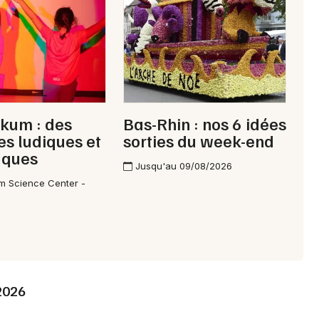
Choisir mes départements
kum : des
Bas-Rhin : nos 6 idées
67 - Bas-Rhin
s ludiques et
sorties du week-end
fiques
Jusqu'au 09/08/2026
Mon email
m Science Center -
Je m'abonne
 2026