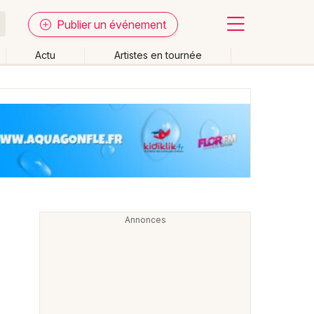
Publier un événement
Actu
Artistes en tournée
Fermer
Effacer les dates
week-end
Autre