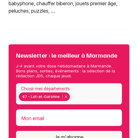
babyphone, chauffer biberon, jouets premier âge,
peluches, puzzles, …
Newsletter : le meilleur à Marmande
J-4 avant votre dose hebdomadaire à Marmande.
Bons plans, sorties, événements : la sélection de la
rédaction JDS, chaque jeudi.
Choisir mes départements
47 - Lot-et-Garonne
Mon email
Je m'abonne