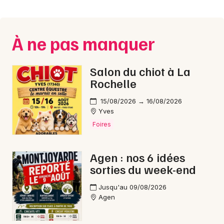
Montpellier
Spectacles
Nantes
À ne pas manquer
Concerts
Nice
Paris
Sports
Salon du chiot à La
Rochelle
Strasbourg
Soirées
15/08/2026 → 16/08/2026
Toulouse
Yves
Sorties famille
Foires
Toutes les villes
Expos
Agen : nos 6 idées
Sorties & loisirs
sorties du week-end
Bourse vêtements en Lot-et-Garonne
Jusqu'au 09/08/2026
Agen
Bourse vêtements en Aquitaine