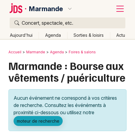
Marmande
Concert, spectacle, etc.
Quoi ?
Fermer
Aujourd'hui
Agenda
Sorties & loisirs
Actu
Où ?
Retour
Publier un événement
Accueil
Marmande
Agenda
Foires & salons
Marmande et alentours
Lot-et-Garonne (47)
Marmande : Bourse aux
Bordeaux
Aquitaine
Partout
Près de moi
Changer de lieu
vêtements / puériculture
Colmar
Quand ?
Effacer les dates
Lille
Grands événements
Aujourd'hui
Demain
Ce week-end
Autre
Aucun événement ne correspond à vos critères
Lyon
Activité & Expérience
de recherche. Consultez les événéments à
proximité ci-dessous ou utilisez notre
Marseille
Manifestations
moteur de recherche
Mulhouse
Foires & salons