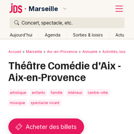
Marseille
Concert, spectacle, etc.
Quoi ?
Fermer
Aujourd'hui
Agenda
Sorties & loisirs
Actu
Où ?
Retour
Publier un événement
Accueil
Marseille
Aix-en-Provence
Annuaire
Activités, loisirs e
Marseille et alentours
Bouches du Rhône (13)
Théâtre Comédie d’Aix -
Bordeaux
Provence-Alpes-Côte-d'Azur
Partout
Près de moi
Aix-en-Provence
Changer de lieu
Colmar
Quand ?
Effacer les dates
Lille
Grands événements
artistique
enfants
famille
intérieur
centre-ville
Aujourd'hui
Demain
Ce week-end
Autre
Lyon
Activité & Expérience
musique
spectacle vivant
Marseille
Manifestations
Mulhouse
Acheter des billets
Foires & salons