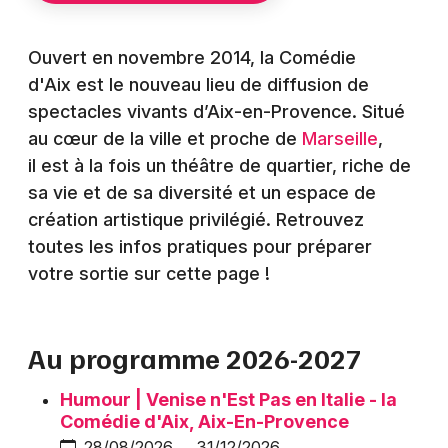
Montpellier
Spectacles
Nantes
Ouvert en novembre 2014, la Comédie
d'Aix est le nouveau lieu de diffusion de
Concerts
Nice
spectacles vivants d’Aix-en-Provence. Situé
Paris
Sports
au cœur de la ville et proche de
Marseille
,
il est à la fois un théâtre de quartier, riche de
Strasbourg
Soirées
sa vie et de sa diversité et un espace de
Toulouse
création artistique privilégié. Retrouvez
Sorties famille
toutes les infos pratiques pour préparer
Toutes les villes
votre sortie sur cette page !
Expos
Sorties & loisirs
Au programme 2026-2027
Salle de théâtre dans les Bouches du Rhône
Humour | Venise n'Est Pas en Italie - la
Comédie d'Aix, Aix-En-Provence
Salle de théâtre en Provence-Alpes-Côte-
28/08/2026 → 31/12/2026