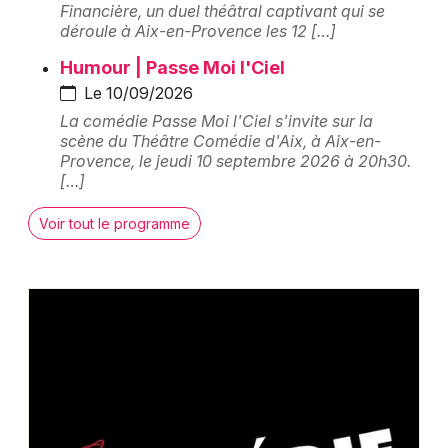
Financière, un duel théâtral captivant qui se
déroule à Aix-en-Provence les 12 […]
Choisir mes départements
13 - Bouches du Rhône
Humour | Passe Moi l'Ciel
Le 10/09/2026
La comédie Passe Moi l'Ciel s'invite sur la
Mon email
scène du Théâtre Comédie d'Aix, à Aix-en-
Provence, le jeudi 10 septembre 2026 à 20h30.
[…]
Je m'abonne
Voir tout le programme