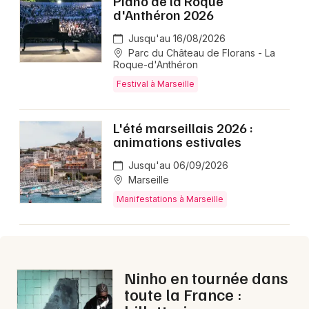
Piano de la Roque
Montpellier
d'Anthéron 2026
Spectacles
Nantes
Jusqu'au 16/08/2026
Parc du Château de Florans - La
Concerts
Nice
Roque-d'Anthéron
Festival à Marseille
Paris
Sports
Strasbourg
L'été marseillais 2026 :
Soirées
animations estivales
Toulouse
Sorties famille
Jusqu'au 06/09/2026
Toutes les villes
Marseille
Expos
Manifestations à Marseille
Sorties & loisirs
Aujourd'hui dans les Bouches du Rhône
Ninho en tournée dans
toute la France :
Aujourd'hui en Provence-Alpes-Côte-d'Azur