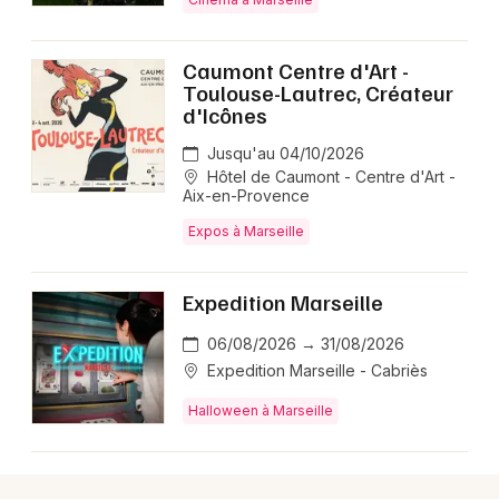
Choisir mes départements
13 - Bouches du Rhône
Caumont Centre d'Art -
Toulouse-Lautrec, Créateur
d'Icônes
Mon email
Jusqu'au 04/10/2026
Hôtel de Caumont - Centre d'Art -
Je m'abonne
Aix-en-Provence
Expos à Marseille
Expedition Marseille
06/08/2026 → 31/08/2026
Expedition Marseille - Cabriès
Halloween à Marseille