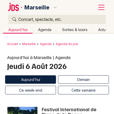
Marseille
Concert, spectacle, etc.
Quoi ?
Fermer
Aujourd'hui
Agenda
Sorties & loisirs
Actu
Où ?
Retour
Publier un événement
Accueil
Marseille
Agenda
Agenda du jour
Marseille et alentours
Bouches du Rhône (13)
Bordeaux
Aujourd'hui à Marseille | Agenda
Provence-Alpes-Côte-d'Azur
Partout
Près de moi
Jeudi 6 Août 2026
Changer de lieu
Colmar
Quand ?
Effacer les dates
Lille
Grands événements
Aujourd'hui
Demain
Aujourd'hui
Demain
Ce week-end
Autre
Lyon
Activité & Expérience
Ce week-end
Cette semaine
Marseille
Manifestations
Mulhouse
Festival International de
Foires & salons