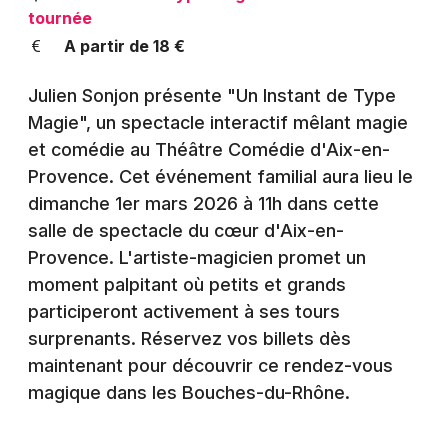
Montpellier
tournée
Spectacles
A partir de 18 €
Nantes
Concerts
Nice
Julien Sonjon présente "Un Instant de Type
Magie", un spectacle interactif mêlant magie
Paris
Sports
et comédie au Théâtre Comédie d'Aix-en-
Strasbourg
Provence. Cet événement familial aura lieu le
Soirées
dimanche 1er mars 2026 à 11h dans cette
Toulouse
salle de spectacle du cœur d'Aix-en-
Sorties famille
Toutes les villes
Provence. L'artiste-magicien promet un
Expos
moment palpitant où petits et grands
participeront activement à ses tours
Sorties & loisirs
surprenants. Réservez vos billets dès
maintenant pour découvrir ce rendez-vous
Spectacles dans les Bouches du Rhône
magique dans les Bouches-du-Rhône.
Spectacles en Provence-Alpes-Côte-d'Azur