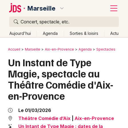
Marseille
Concert, spectacle, etc.
Quoi ?
Fermer
Aujourd'hui
Agenda
Sorties & loisirs
Actu
Où ?
Retour
Publier un événement
Accueil
Marseille
Aix-en-Provence
Agenda
Spectacles
Marseille et alentours
Bouches du Rhône (13)
Un Instant de Type
Bordeaux
Provence-Alpes-Côte-d'Azur
Partout
Près de moi
Magie, spectacle au
Changer de lieu
Colmar
Théâtre Comédie d'Aix-
Quand ?
Effacer les dates
Lille
Grands événements
en-Provence
Aujourd'hui
Demain
Ce week-end
Autre
Lyon
Activité & Expérience
Marseille
Le 01/03/2026
Manifestations
Théâtre Comédie d’Aix
|
Aix-en-Provence
Mulhouse
Foires & salons
Un Intant de Type Magie : dates de la