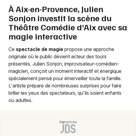
À Aix-en-Provence, Julien
Sonjon investit la scène du
Théâtre Comédie d'Aix avec sa
Newsletter des sorties
magie interactive
Artistes en tournée
Ce
spectacle de magie
propose une approche
originale où le public devient acteur des tours
Actus à Marseille
présentés. Julien Sonjon, improvisateur-comédien-
magicien, conçoit un moment interactif et énergique
Magazine à Marseille
spécialement pensé pour émerveiller toute la famille.
L'artiste prépare de nombreuses surprises pour faire
briller les yeux des spectateurs, qu'ils soient enfants
ou adultes.