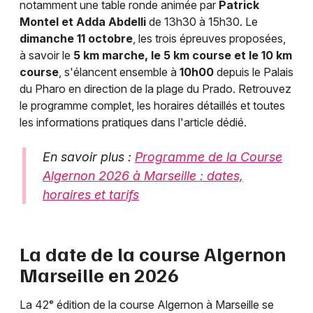
notamment une table ronde animée par
Patrick
Choisir mes départements
Montel et Adda Abdelli
de 13h30 à 15h30. Le
13 - Bouches du Rhône
dimanche 11 octobre
, les trois épreuves proposées,
à savoir le
5 km marche, le 5 km course et le 10 km
Mon email
course
, s'élancent ensemble à
10h00
depuis le Palais
du Pharo en direction de la plage du Prado. Retrouvez
le programme complet, les horaires détaillés et toutes
Je m'abonne
les informations pratiques dans l'article dédié.
En savoir plus :
Programme de la Course
Algernon 2026 à Marseille : dates,
horaires et tarifs
La date de la course Algernon
Marseille en 2026
La 42ᵉ édition de la course Algernon à Marseille se