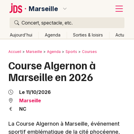
Marseille
Concert, spectacle, etc.
Quoi ?
Fermer
Aujourd'hui
Agenda
Sorties & loisirs
Actu
Où ?
Retour
Publier un événement
Accueil
Marseille
Agenda
Sports
Courses
Marseille et alentours
Bouches du Rhône (13)
Course Algernon à
Bordeaux
Provence-Alpes-Côte-d'Azur
Partout
Près de moi
Marseille en 2026
Changer de lieu
Colmar
Quand ?
Effacer les dates
Lille
Grands événements
Le 11/10/2026
Aujourd'hui
Demain
Ce week-end
Autre
Lyon
Marseille
Activité & Expérience
NC
Marseille
Manifestations
La Course Algernon à Marseille, événement
Mulhouse
sportif emblématique de la cité phocéenne,
Foires & salons