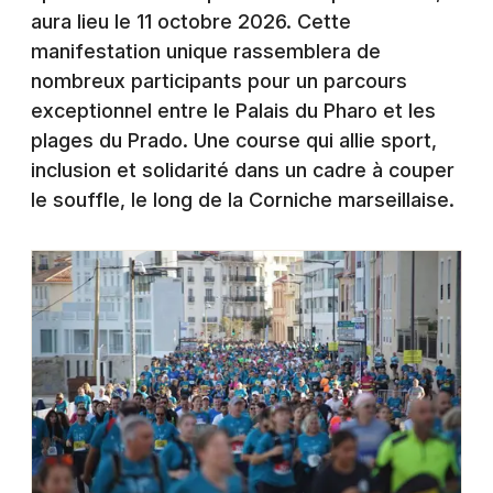
Montpellier
aura lieu le 11 octobre 2026. Cette
Spectacles
manifestation unique rassemblera de
Nantes
nombreux participants pour un parcours
Concerts
Nice
exceptionnel entre le Palais du Pharo et les
plages du Prado. Une course qui allie sport,
Paris
Sports
inclusion et solidarité dans un cadre à couper
Strasbourg
le souffle, le long de la Corniche marseillaise.
Soirées
Toulouse
Sorties famille
Toutes les villes
Expos
Sorties & loisirs
Courses dans les Bouches du Rhône
Courses en Provence-Alpes-Côte-d'Azur