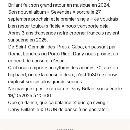
Montpellier
Brillant fait son grand retour en musique en 2024.
Spectacles
Son nouvel album « Seventies » sortira le 27
Nantes
septembre prochain et le premier single « Je voudrais
Concerts
bien rester toujours fidèle » nous transporte déjà.
Nice
Après 3 ans d’absence notre crooner français revient
Paris
Sports
sur scène en 2025.
De Saint-Germain-des-Prés à Cuba, en passant par
Strasbourg
Soirées
Rome, Londres ou Porto Rico, Dany nous promet un
concert de danse et d’esprit.
Toulouse
Sorties famille
Qu’il nous emporte au rythme des années 70, au son
Toutes les villes
big band, ou de la danse à deux, c’est 1h30 de show
Expos
explosif sur ses plus grands succès.
Ne manquez pas le retour de Dany Brillant sur scène le
Sorties & loisirs
19/10/2025 à 20h00
Que ça danse, que ça balance et que ça swing !
Chanson française en Moselle
Dany Brillant le « TOUR de danse à ne pas rater !
Chanson française en Lorraine