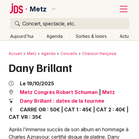
Metz
Concert, spectacle, etc.
Quoi ?
Fermer
Aujourd'hui
Agenda
Sorties & loisirs
Actu
Où ?
Retour
Publier un événement
Accueil
Metz
Agenda
Concerts
Chanson française
Metz et alentours
Moselle (57)
Lorraine
Partout
Dany Brillant
Bordeaux
Près de moi
Changer de lieu
Colmar
Quand ?
Le 19/10/2025
Effacer les dates
Lille
Grands événements
Metz Congrès Robert Schuman
|
Metz
Aujourd'hui
Demain
Ce week-end
Autre
Dany Brillant : dates de la tournée
Lyon
Activité & Expérience
CARRE OR : 50€ | CAT 1 : 45€ | CAT 2 : 40€ |
Marseille
CAT VR : 35€
Manifestations
Mulhouse
Après l'immense succès de son album en hommage à
Foires & salons
Charles Aznavour, certifié disque de platine, Dany