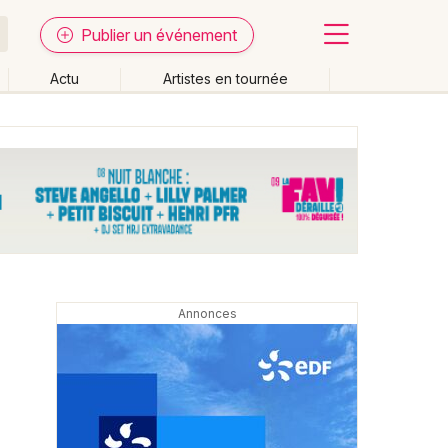
Publier un événement
Actu
Artistes en tournée
Fermer
Effacer les dates
week-end
Autre