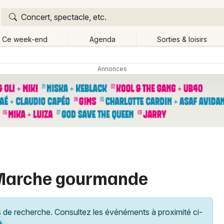
Concert, spectacle, etc.
Ce week-end
Agenda
Sorties & loisirs
Retour
Publier un événement
Quand ?
Aujourd'hui
Demain
Ce 
s de moi
Changer de lieu
Bordeaux
Grands événements
Colmar
Activité & Expérience
Lille
 Marche gourmande
Manifestations
Lyon
Foires & salons
Marseille
de recherche. Consultez les événéments à proximité ci-