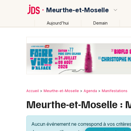
Meurthe-et-Moselle
Aujourd'hui
Demain
Quoi ?
Où ?
Meurthe-et-Moselle (54)
Lorraine
Partout
Prè
Accueil
Meurthe-et-Moselle
Agenda
Manifestations
Meurthe-et-Moselle :
Aucun événement ne correspond à vos critères 