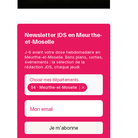
Newsletter JDS en Meurthe-
et-Moselle
J-6 avant votre dose hebdomadaire en
Meurthe-et-Moselle. Bons plans, sorties,
événements : la sélection de la
rédaction JDS, chaque jeudi.
Choisir mes départements
54 - Meurthe-et-Moselle
Mon email
Je m'abonne