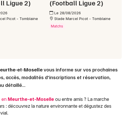
ll Ligue 2)
(Football Ligue 2)
Choisir mes départements
54 - Meurthe-et-Moselle
2026
Le 28/08/2026
cel Picot - Tomblaine
Stade Marcel Picot - Tomblaine
Matchs
Mon email
Je m'abonne
eurthe-et-Moselle
vous informe sur vos prochaines
s, accès, modalités d'inscriptions et réservation,
 détaillé...
e en
Meurthe-et-Moselle
ou entre amis ? La marche
rs : découvrez la nature environnante et dégustez des
vial.