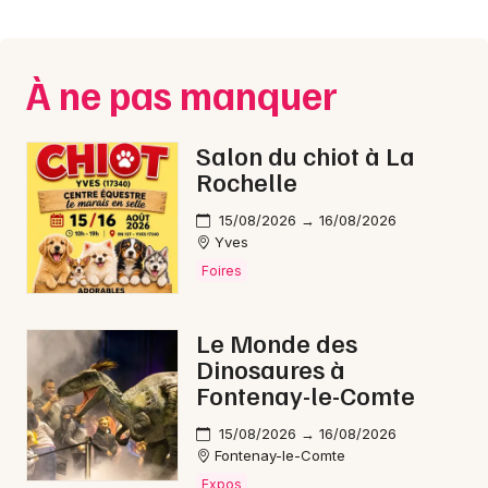
Montpellier
Spectacles
Nantes
À ne pas manquer
Concerts
Nice
Paris
Sports
Salon du chiot à La
Rochelle
Strasbourg
Soirées
15/08/2026 → 16/08/2026
Toulouse
Yves
Sorties famille
Foires
Toutes les villes
Expos
Le Monde des
Sorties & loisirs
Dinosaures à
Fontenay-le-Comte
Conférences en Vendée
15/08/2026 → 16/08/2026
Fontenay-le-Comte
Conférences dans les Pays de la Loire
Expos