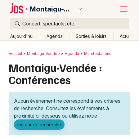
Montaigu-Vendée
Concert, spectacle, etc.
Quoi ?
Fermer
Aujourd'hui
Agenda
Sorties & loisirs
Actu
Où ?
Retour
Publier un événement
Accueil
Montaigu-Vendée
Agenda
Manifestations
Montaigu-Vendée et alentours
Vendée (85)
Montaigu-Vendée :
Bordeaux
Pays de la Loire
Partout
Près de moi
Changer de lieu
Conférences
Colmar
Quand ?
Effacer les dates
Lille
Grands événements
Aujourd'hui
Demain
Ce week-end
Autre
Aucun événement ne correspond à vos critères
Lyon
Activité & Expérience
de recherche. Consultez les événéments à
proximité ci-dessous ou utilisez notre
Marseille
Manifestations
moteur de recherche
Mulhouse
Foires & salons