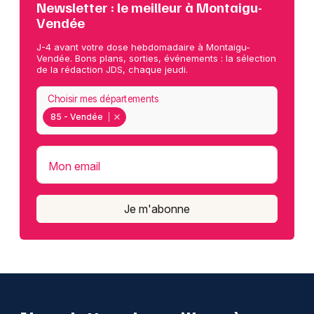
Newsletter : le meilleur à Montaigu-
Vendée
J-4 avant votre dose hebdomadaire à Montaigu-
Vendée. Bons plans, sorties, événements : la sélection
de la rédaction JDS, chaque jeudi.
Choisir mes départements
85 - Vendée
Mon email
Je m'abonne