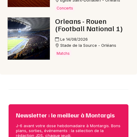
Église Saint-Donatien - Orléans
Concerts
Choisir mes départements
Orleans - Rouen
45 - Loiret
(Football National 1)
Le 14/08/2026
Mon email
Stade de la Source - Orléans
Matchs
Je m'abonne
Newsletter : le meilleur à Montargis
J-6 avant votre dose hebdomadaire à Montargis. Bons
plans, sorties, événements : la sélection de la
rédaction JDS, chaque jeudi.