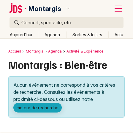
Montargis
Concert, spectacle, etc.
Quoi ?
Fermer
Aujourd'hui
Agenda
Sorties & loisirs
Actu
Où ?
Retour
Publier un événement
Accueil
Montargis
Agenda
Activité & Expérience
Montargis et alentours
Loiret (45)
Centre
Partout
Montargis : Bien-être
Bordeaux
Près de moi
Changer de lieu
Colmar
Quand ?
Effacer les dates
Aucun événement ne correspond à vos critères
Lille
Grands événements
Aujourd'hui
Demain
Ce week-end
Autre
de recherche. Consultez les événéments à
Lyon
proximité ci-dessous ou utilisez notre
Activité & Expérience
moteur de recherche
Marseille
Manifestations
Mulhouse
Foires & salons