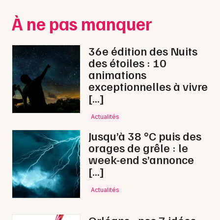
Montpellier
À ne pas manquer
Spectacles
Nantes
Concerts
Nice
36e édition des Nuits
des étoiles : 10
Paris
Sports
animations
exceptionnelles à vivre
Strasbourg
Soirées
[…]
Toulouse
Sorties famille
Actualités
Toutes les villes
Jusqu’à 38 °C puis des
Expos
orages de grêle : le
week-end s’annonce
Sorties & loisirs
[…]
Bien-être dans le Loiret
Actualités
Bien-être dans le Centre