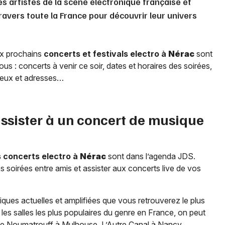
es artistes de la scène électronique française et
avers toute la France pour découvrir leur univers
ux prochains
concerts et festivals electro à
Nérac
sont
us : concerts à venir ce soir, dates et horaires des soirées,
, lieux et adresses…
assister à un concert de musique
s concerts electro à
Nérac
sont dans l’agenda JDS.
 soirées entre amis et assister aux concerts live de vos
ques actuelles et amplifiées que vous retrouverez le plus
 les salles les plus populaires du genre en France, on peut
, Le Noumatrouff à Mulhouse, L’Autre Canal à Nancy,