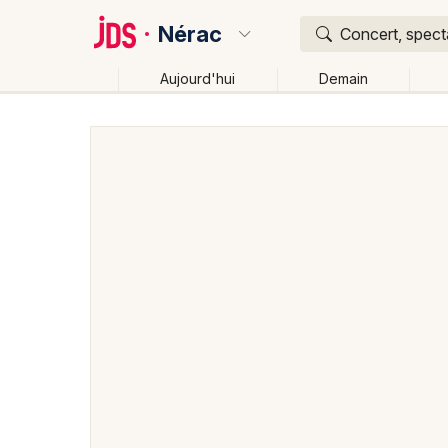
Nérac
Concert, specta
Aujourd'hui
Demain
Quoi ?
Où ?
Nérac et alentours
Lot-et-Garonne (47)
Aquitain
Changer de lieu