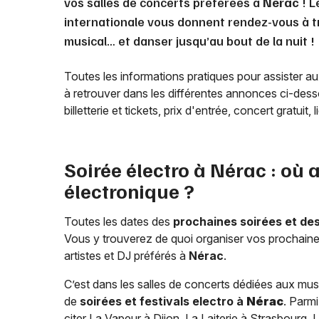
vos salles de concerts préférées à
Nérac
! L
internationale vous donnent rendez-vous à tr
musical… et danser jusqu’au bout de la nuit !
Toutes les informations pratiques pour assister a
à retrouver dans les différentes annonces ci-desso
billetterie et tickets, prix d'entrée, concert gratuit
Soirée électro à
Nérac
: où 
électronique ?
Toutes les dates des
prochaines soirées et de
Vous y trouverez de quoi organiser vos prochaines
artistes et DJ préférés à
Nérac
.
C’est dans les salles de concerts dédiées aux musi
de
soirées et festivals electro à
Nérac
. Parmi
citer La Vapeur à Dijon, La Laiterie à Strasbourg