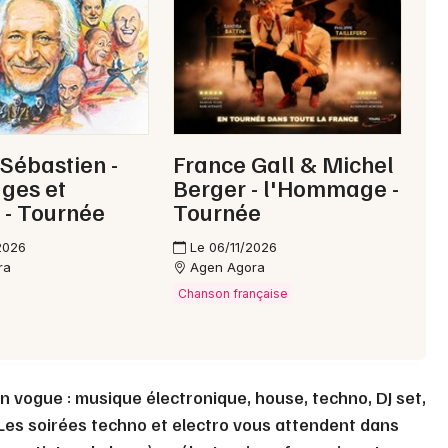
Choisir mes départements
47 - Lot-et-Garonne
Mon email
 Sébastien -
France Gall & Michel
Je m'abonne
es et
Berger - l'Hommage -
 - Tournée
Tournée
2026
Le 06/11/2026
ra
Agen Agora
Chanson française
n vogue : musique électronique, house, techno, DJ set,
.. Les soirées techno et electro vous attendent dans