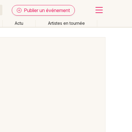
Publier un événement
Actu
Artistes en tournée
Fermer
Effacer les dates
week-end
Autre