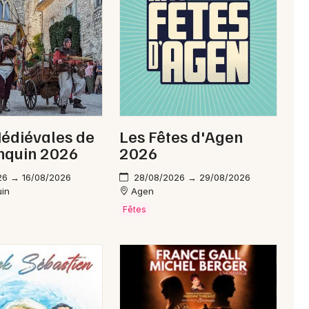
Newsletter des sorties
Artistes en tournée
édiévales de
Les Fêtes d'Agen
Actus à Nérac
nquin 2026
2026
Magazine à Nérac
26 → 16/08/2026
28/08/2026 → 29/08/2026
uin
Agen
Fêtes