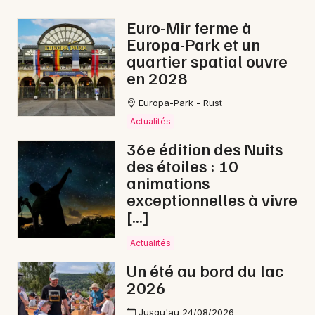
Conférences dans le Grand Est
Euro-Mir ferme à
Europa-Park et un
quartier spatial ouvre
en 2028
Newsletter des sorties
Europa-Park - Rust
Actualités
Artistes en tournée
36e édition des Nuits
des étoiles : 10
Actus à Neufchâteau
animations
exceptionnelles à vivre
Magazine à Neufchâteau
[…]
Actualités
Un été au bord du lac
2026
Jusqu'au 24/08/2026