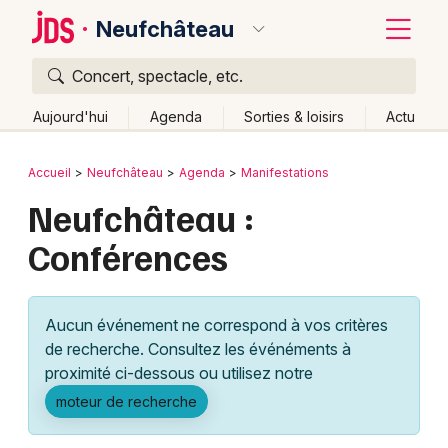
Neufchâteau
Concert, spectacle, etc.
Quoi ?
Fermer
Aujourd'hui
Agenda
Sorties & loisirs
Actu
Où ?
Retour
Publier un événement
Accueil
Neufchâteau
Agenda
Manifestations
Neufchâteau et alentours
Vosges (88)
Lorraine
Neufchâteau :
Bordeaux
Partout
Près de moi
Changer de lieu
Conférences
Colmar
Quand ?
Effacer les dates
Lille
Grands événements
Aujourd'hui
Demain
Ce week-end
Autre
Aucun événement ne correspond à vos critères
Lyon
Activité & Expérience
de recherche. Consultez les événéments à
proximité ci-dessous ou utilisez notre
Marseille
Manifestations
moteur de recherche
Mulhouse
Foires & salons