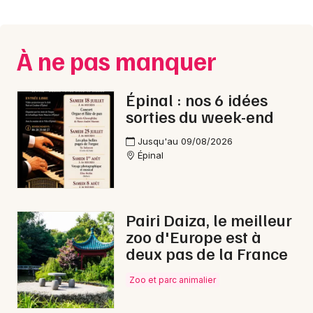
Montpellier
Spectacles
Nantes
À ne pas manquer
Concerts
Nice
Paris
Sports
Épinal : nos 6 idées
sorties du week-end
Strasbourg
Soirées
Jusqu'au 09/08/2026
Toulouse
Épinal
Sorties famille
Toutes les villes
Expos
Pairi Daiza, le meilleur
Sorties & loisirs
zoo d'Europe est à
deux pas de la France
Conférences dans les Vosges
Zoo et parc animalier
Conférences en Lorraine