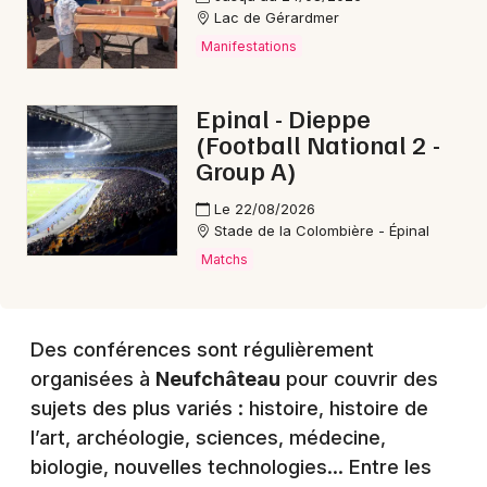
Lac de Gérardmer
Manifestations
Choisir mes départements
88 - Vosges
Epinal - Dieppe
(Football National 2 -
Group A)
Mon email
Le 22/08/2026
Stade de la Colombière - Épinal
Je m'abonne
Matchs
Des conférences sont régulièrement
organisées à
Neufchâteau
pour couvrir des
sujets des plus variés : histoire, histoire de
l’art, archéologie, sciences, médecine,
biologie, nouvelles technologies… Entre les