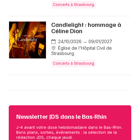
Concerts à Strasbourg
Candlelight : hommage à
Céline Dion
24/10/2026 → 09/01/2027
Église de l'Hôpital Civil de
Strasbourg
Concerts à Strasbourg
Newsletter JDS dans le Bas-Rhin
J-4 avant votre dose hebdomadaire dans le Bas-Rhin.
Bons plans, sorties, événements : la sélection de la
rédaction JDS, chaque jeudi.