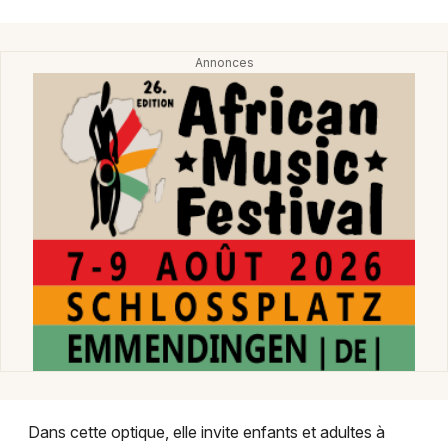
Montpellier
Spectacles
Nantes
Concerts
Nice
Paris
Sports
Strasbourg
Soirées
Toulouse
Sorties famille
Toutes les villes
Expos
Sorties & loisirs
Bibliothèque et médiathèque en Alsace
Bibliothèque et médiathèque dans le Grand Est
Dans cette optique, elle invite enfants et adultes à