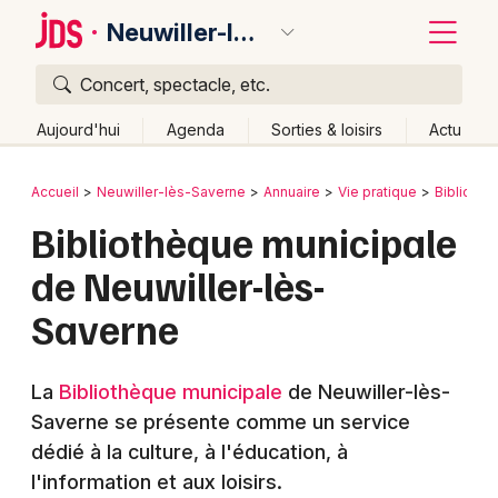
Neuwiller-lès-Saverne
Concert, spectacle, etc.
Quoi ?
Fermer
Aujourd'hui
Agenda
Sorties & loisirs
Actu
Où ?
Retour
Publier un événement
Accueil
Neuwiller-lès-Saverne
Annuaire
Vie pratique
Biblioth
Neuwiller-lès-Saverne et alentours
Bas-Rhin (67)
Bibliothèque municipale
Bordeaux
Alsace
Partout
Près de moi
Changer de lieu
de Neuwiller-lès-
Colmar
Quand ?
Effacer les dates
Saverne
Lille
Grands événements
Aujourd'hui
Demain
Ce week-end
Autre
Lyon
Activité & Expérience
La
Bibliothèque municipale
de Neuwiller-lès-
Marseille
Saverne se présente comme un service
Manifestations
dédié à la culture, à l'éducation, à
Mulhouse
l'information et aux loisirs.
Foires & salons