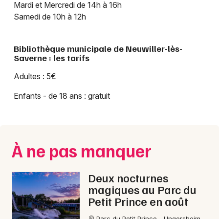
Mardi et Mercredi de 14h à 16h
Samedi de 10h à 12h
Bibliothèque municipale de Neuwiller-lès-
Saverne : les tarifs
Choisir mes départements
Adultes : 5€
67 - Bas-Rhin
Enfants - de 18 ans : gratuit
Mon email
À ne pas manquer
Je m'abonne
Deux nocturnes
magiques au Parc du
Petit Prince en août
Parc du Petit Prince - Ungersheim