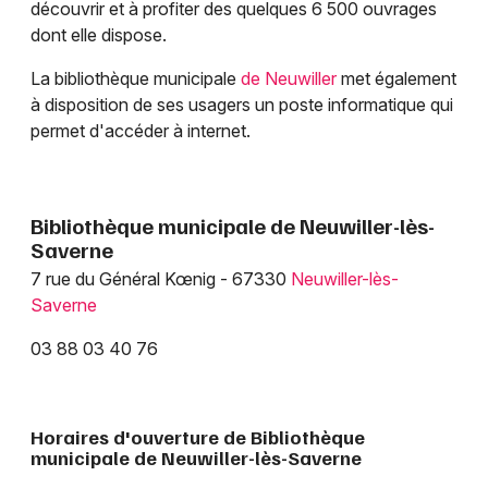
découvrir et à profiter des quelques 6 500 ouvrages
dont elle dispose.
La bibliothèque municipale
de Neuwiller
met également
à disposition de ses usagers un poste informatique qui
Jeux concours
permet d'accéder à internet.
Newsletter des sorties
Artistes en tournée
Bibliothèque municipale de Neuwiller-lès-
Saverne
Actus dans le Bas-Rhin
7 rue du Général Kœnig - 67330
Neuwiller-lès-
Saverne
Magazine dans le Bas-Rhin
03 88 03 40 76
Actus tourisme & loisirs
Restaurants
Horaires d'ouverture de Bibliothèque
municipale de Neuwiller-lès-Saverne