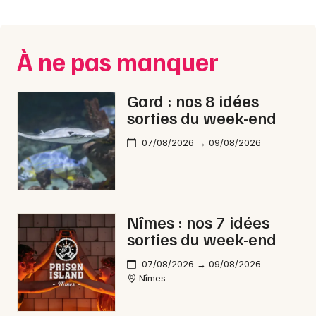
Montpellier
Spectacles
Nantes
À ne pas manquer
Concerts
Nice
Paris
Sports
Gard : nos 8 idées
sorties du week-end
Strasbourg
Soirées
07/08/2026 → 09/08/2026
Toulouse
Sorties famille
Toutes les villes
Expos
Nîmes : nos 7 idées
Sorties & loisirs
sorties du week-end
Animations commerciales dans le Gard
07/08/2026 → 09/08/2026
Nîmes
Animations commerciales en Languedoc-