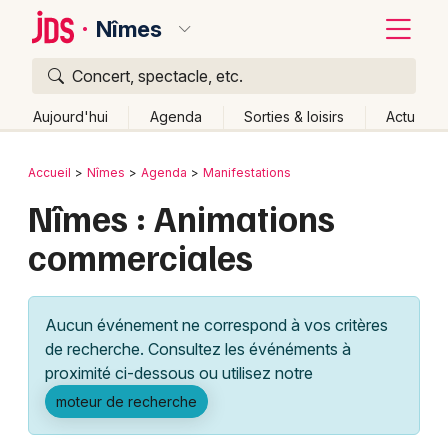
Nîmes
Concert, spectacle, etc.
Quoi ?
Fermer
Aujourd'hui
Agenda
Sorties & loisirs
Actu
Où ?
Retour
Publier un événement
Accueil
Nîmes
Agenda
Manifestations
Nîmes et alentours
Gard (30)
Languedoc-Roussillon
Nîmes : Animations
Bordeaux
Partout
Près de moi
Changer de lieu
commerciales
Colmar
Quand ?
Effacer les dates
Lille
Grands événements
Aujourd'hui
Demain
Ce week-end
Autre
Aucun événement ne correspond à vos critères
Lyon
Activité & Expérience
de recherche. Consultez les événéments à
proximité ci-dessous ou utilisez notre
Marseille
Manifestations
moteur de recherche
Mulhouse
Foires & salons