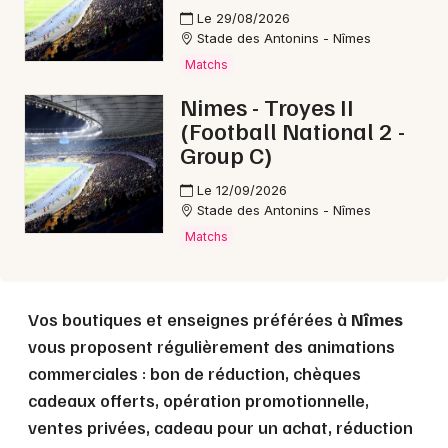
Le 29/08/2026
Stade des Antonins - Nîmes
Matchs
Choisir mes départements
Nimes - Troyes II
30 - Gard
(Football National 2 -
Group C)
Mon email
Le 12/09/2026
Stade des Antonins - Nîmes
Je m'abonne
Matchs
Vos boutiques et enseignes préférées à
Nîmes
vous proposent régulièrement des animations
commerciales : bon de réduction, chèques
cadeaux offerts, opération promotionnelle,
ventes privées, cadeau pour un achat, réduction