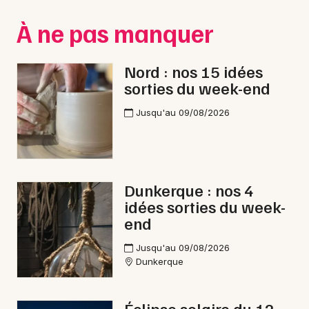
Montpellier
À ne pas manquer
Spectacles
Nantes
Concerts
Nice
Nord : nos 15 idées
sorties du week-end
Paris
Sports
Jusqu'au 09/08/2026
Strasbourg
Soirées
Toulouse
Sorties famille
Toutes les villes
Dunkerque : nos 4
Expos
idées sorties du week-
end
Sorties & loisirs
Jusqu'au 09/08/2026
Nuit des Musées en Nord-Pas-de-Calais
Dunkerque
Nuit des Musées dans les Hauts-de-France
Éclipse solaire du 12