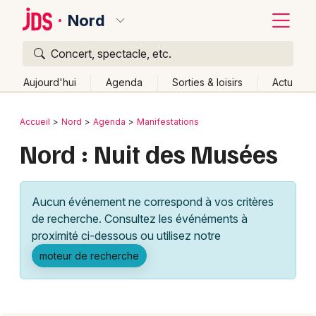
Nord
Concert, spectacle, etc.
Quoi ?
Fermer
Aujourd'hui
Agenda
Sorties & loisirs
Actu
Où ?
Retour
Publier un événement
Accueil
Nord
Agenda
Manifestations
Nord (59)
Nord-Pas-de-Calais
Partout
Près de moi
Nord : Nuit des Musées
Bordeaux
Changer de lieu
Colmar
Quand ?
Effacer les dates
Aucun événement ne correspond à vos critères
Lille
Grands événements
Aujourd'hui
Demain
Ce week-end
Autre
de recherche. Consultez les événéments à
Lyon
proximité ci-dessous ou utilisez notre
Activité & Expérience
moteur de recherche
Marseille
Manifestations
Mulhouse
Foires & salons