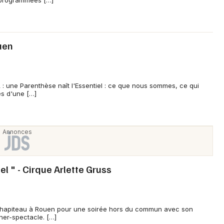
t programmées […]
Je m'abonne
uen
une Parenthèse naît l'Essentiel : ce que nous sommes, ce qui
es d'une […]
el " - Cirque Arlette Gruss
 chapiteau à Rouen pour une soirée hors du commun avec son
ner-spectacle. […]