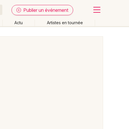
Publier un événement
Actu
Artistes en tournée
Fermer
Effacer les dates
week-end
Autre