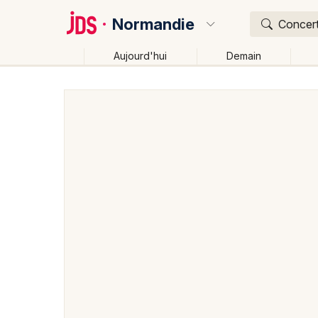
Normandie
Concert
Aujourd'hui
Demain
Quoi ?
Où ?
Normandie
Partout
Près de moi
Changer de lie