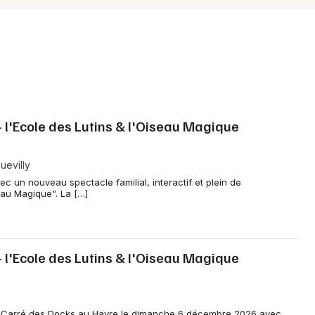
Spectacles
Mulhouse
Concerts
Montpellier
Nantes
Sports
Nice
Soirées
Paris
- l'Ecole des Lutins & l'Oiseau Magique
Sorties famille
Strasbourg
uevilly
Expos
Toulouse
c un nouveau spectacle familial, interactif et plein de
seau Magique". La […]
Sorties & loisirs
Toutes les villes
- l'Ecole des Lutins & l'Oiseau Magique
Newsletter des sorties
le Carré des Docks au Havre le dimanche 6 décembre 2026 avec