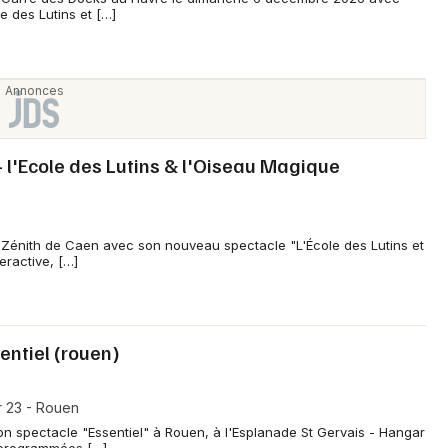
Artistes en tournée
e des Lutins et […]
Actus en Normandie
Magazine en Normandie
- l'Ecole des Lutins & l'Oiseau Magique
e Zénith de Caen avec son nouveau spectacle "L'École des Lutins et
eractive, […]
Choisir mes départements
sentiel (rouen)
r 23 - Rouen
Mon email
on spectacle "Essentiel" à Rouen, à l'Esplanade St Gervais - Hangar