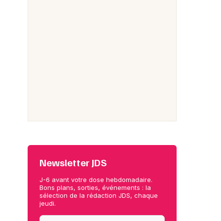
Newsletter JDS
J-6 avant votre dose hebdomadaire.
Bons plans, sorties, événements : la
sélection de la rédaction JDS, chaque
jeudi.