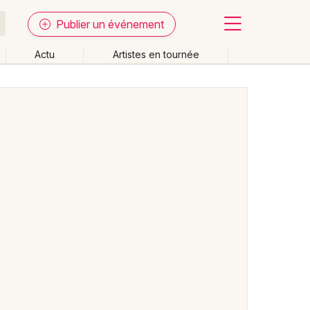
Publier un événement
Actu
Artistes en tournée
Fermer
Effacer les dates
week-end
Autre