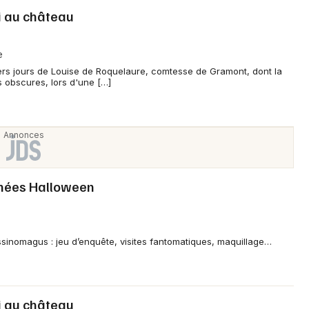
oi au château
e
iers jours de Louise de Roquelaure, comtesse de Gramont, dont la
s obscures, lors d'une […]
rnées Halloween
sinomagus : jeu d’enquête, visites fantomatiques, maquillage…
oi au château