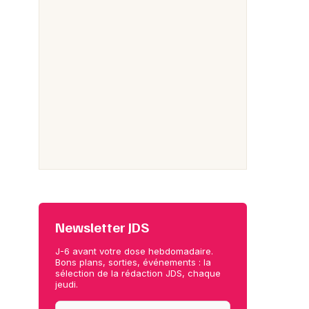
Newsletter JDS
J-6 avant votre dose hebdomadaire.
Bons plans, sorties, événements : la
sélection de la rédaction JDS, chaque
jeudi.