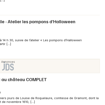
 […]
Je m'abonne
lle - Atelier les pompons d’Halloween
 à 14 h 30, suivie de l’atelier « Les pompons d’Halloween
rtir […]
roi au château COMPLET
e
erniers jours de Louise de Roquelaure, comtesse de Gramont, dont la
it de novembre 1610, […]