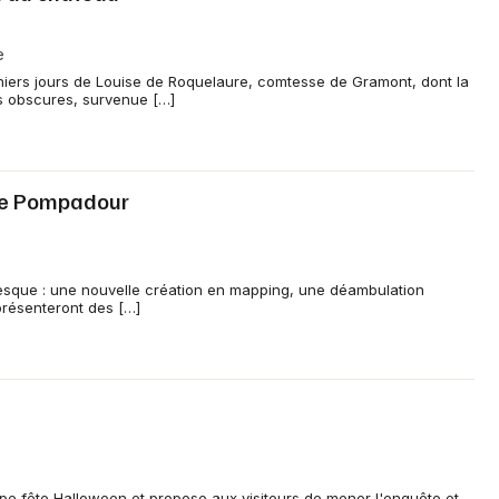
e
erniers jours de Louise de Roquelaure, comtesse de Gramont, dont la
es obscures, survenue […]
de Pompadour
esque : une nouvelle création en mapping, une déambulation
présenteront des […]
pe fête Halloween et propose aux visiteurs de mener l'enquête et