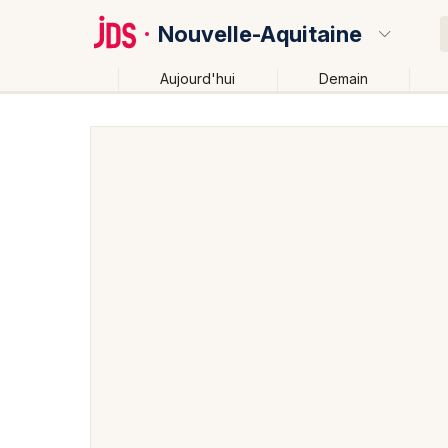
Nouvelle-Aquitaine
Aujourd'hui
Demain
Quoi ?
Où ?
Nouvelle-Aquitaine
Partout
Près de moi
Change