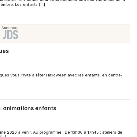
Artistes en tournée
vembre. Les enfants […]
Actus en Nouvelle-Aquitaine
Magazine en Nouvelle-Aquitaine
gues
gues vous invite à fêter Halloween avec les enfants, en centre-
Choisir mes départements
: animations enfants
Mon email
ème 2026 à venir. Au programme : De 13h30 à 17h45 : ateliers de