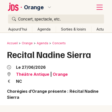
Orange
Concert, spectacle, etc.
Quoi ?
Fermer
Aujourd'hui
Agenda
Sorties & loisirs
Actu
Où ?
Retour
Publier un événement
Accueil
Orange
Agenda
Concerts
Orange et alentours
Vaucluse (84)
Recital Nadine Sierra
Bordeaux
Provence-Alpes-Côte-d'Azur
Partout
Près de moi
Changer de lieu
Colmar
Le 27/06/2026
Quand ?
Effacer les dates
Lille
Grands événements
Théâtre Antique
|
Orange
Aujourd'hui
Demain
Ce week-end
Autre
NC
Lyon
Activité & Expérience
Chorégies d’Orange présente : Récital Nadine
Marseille
Sierra
Manifestations
Mulhouse
Foires & salons