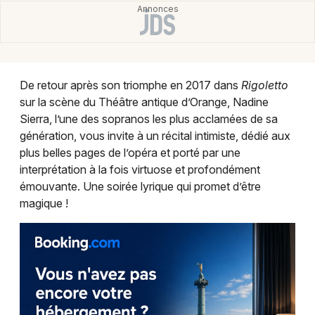
Montpellier
Spectacles
Nantes
Concerts
Nice
De retour après son triomphe en 2017 dans
Rigoletto
Paris
Sports
sur la scène du Théâtre antique d’Orange, Nadine
Sierra, l’une des sopranos les plus acclamées de sa
Strasbourg
Soirées
génération, vous invite à un récital intimiste, dédié aux
Toulouse
plus belles pages de l’opéra et porté par une
Sorties famille
interprétation à la fois virtuose et profondément
Toutes les villes
émouvante. Une soirée lyrique qui promet d’être
Expos
magique !
Sorties & loisirs
Concerts dans le Vaucluse
Concerts en Provence-Alpes-Côte-d'Azur