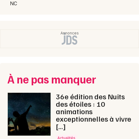
Choisir mes départements
NC
84 - Vaucluse
Mon email
Je m'abonne
À ne pas manquer
36e édition des Nuits
des étoiles : 10
animations
exceptionnelles à vivre
[…]
Actualités