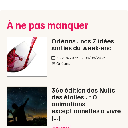
Montpellier
Spectacles
Nantes
À ne pas manquer
Concerts
Nice
Paris
Sports
Orléans : nos 7 idées
sorties du week-end
Strasbourg
Soirées
07/08/2026 → 09/08/2026
Toulouse
Orléans
Sorties famille
Toutes les villes
Expos
36e édition des Nuits
Sorties & loisirs
des étoiles : 10
animations
Fête de la musique dans le Loiret
exceptionnelles à vivre
[…]
Fête de la musique dans le Centre