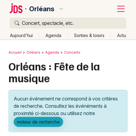
Orléans
Concert, spectacle, etc.
Quoi ?
Fermer
Aujourd'hui
Agenda
Sorties & loisirs
Actu
Où ?
Retour
Publier un événement
Accueil
Orléans
Agenda
Concerts
Orléans et alentours
Loiret (45)
Centre
Partout
Orléans : Fête de la
Bordeaux
Près de moi
Changer de lieu
musique
Colmar
Quand ?
Effacer les dates
Lille
Grands événements
Aujourd'hui
Demain
Ce week-end
Autre
Aucun événement ne correspond à vos critères
Lyon
Activité & Expérience
de recherche. Consultez les événéments à
proximité ci-dessous ou utilisez notre
Marseille
Manifestations
moteur de recherche
Mulhouse
Foires & salons