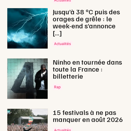
Actualités
Fête de la musique dans le Centre-Val de Loire
Jusqu’à 38 °C puis des
orages de grêle : le
week-end s’annonce
[…]
Newsletter des sorties
Actualités
Artistes en tournée
Ninho en tournée dans
toute la France :
Actus à Orléans
billetterie
Magazine à Orléans
Rap
15 festivals à ne pas
manquer en août 2026
Actualités