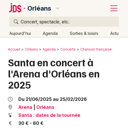
Orléans
Concert, spectacle, etc.
Quoi ?
Fermer
Aujourd'hui
Agenda
Sorties & loisirs
Actu
Où ?
Retour
Publier un événement
Accueil
Orléans
Agenda
Concerts
Chanson française
Orléans et alentours
Loiret (45)
Centre
Partout
Santa en concert à
Bordeaux
Près de moi
Changer de lieu
l'Arena d'Orléans en
Colmar
Quand ?
Effacer les dates
2025
Lille
Grands événements
Aujourd'hui
Demain
Ce week-end
Autre
Lyon
Activité & Expérience
Du 21/06/2025 au 25/02/2026
Marseille
Arena
|
Orléans
Manifestations
Santa : dates de la tournée
Mulhouse
30 € - 60 €
Foires & salons