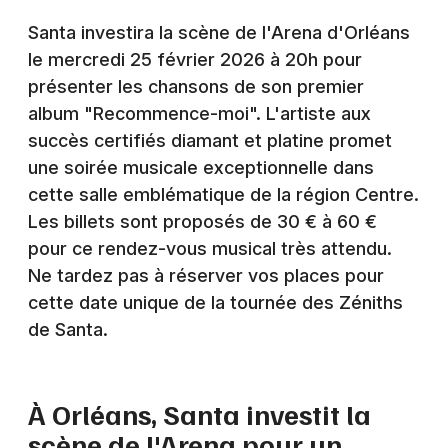
Montpellier
Santa investira la scène de l'Arena d'Orléans
Spectacles
Nantes
le mercredi 25 février 2026 à 20h pour
présenter les chansons de son premier
Concerts
Nice
album "Recommence-moi". L'artiste aux
Paris
Sports
succès certifiés diamant et platine promet
une soirée musicale exceptionnelle dans
Strasbourg
Soirées
cette salle emblématique de la région Centre.
Toulouse
Les billets sont proposés de 30 € à 60 €
Sorties famille
pour ce rendez-vous musical très attendu.
Toutes les villes
Ne tardez pas à réserver vos places pour
Expos
cette date unique de la tournée des Zéniths
Sorties & loisirs
de Santa.
Chanson française dans le Loiret
À Orléans, Santa investit la
Chanson française dans le Centre
scène de l'Arena pour un