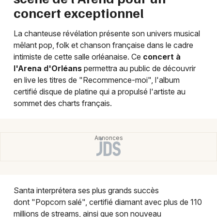
concert exceptionnel
Chanson française dans le Centre-Val de Loire
La chanteuse révélation présente son univers musical
mêlant pop, folk et chanson française dans le cadre
intimiste de cette salle orléanaise. Ce
concert à
l'Arena d'Orléans
permettra au public de découvrir
Newsletter des sorties
en live les titres de "Recommence-moi", l'album
certifié disque de platine qui a propulsé l'artiste au
Artistes en tournée
sommet des charts français.
Actus à Orléans
Magazine à Orléans
Santa interprétera ses plus grands succès
dont "Popcorn salé", certifié diamant avec plus de 110
millions de streams, ainsi que son nouveau