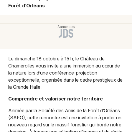
Montpellier
Forêt d’Orléans
Spectacles
Nantes
Concerts
Nice
Paris
Sports
Strasbourg
Soirées
Le dimanche 18 octobre à 15 h, le Château de
Toulouse
Chamerolles vous invite à une immersion au cœur de
Sorties famille
la nature lors d’une conférence-projection
Toutes les villes
exceptionnelle, organisée dans le cadre prestigieux de
Expos
la Grande Halle.
Sorties & loisirs
Comprendre et valoriser notre territoire
Animée par la Société des Amis de la Forêt d’Orléans
Conférences dans le Loiret
(SAFO), cette rencontre est une invitation à porter un
nouveau regard sur le massif forestier qui borde notre
Conférences dans le Centre
domaine. À travers une sélection d’images et de récits