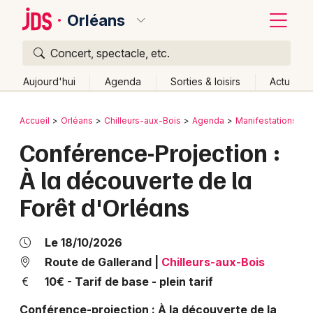
Orléans
Concert, spectacle, etc.
Quoi ?
Fermer
Aujourd'hui
Agenda
Sorties & loisirs
Actu
Où ?
Retour
Publier un événement
Accueil
Orléans
Chilleurs-aux-Bois
Agenda
Manifestations
Orléans et alentours
Loiret (45)
Centre
Partout
Conférence-Projection :
Bordeaux
Près de moi
Changer de lieu
À la découverte de la
Colmar
Quand ?
Effacer les dates
Forêt d'Orléans
Lille
Grands événements
Aujourd'hui
Demain
Ce week-end
Autre
Lyon
Activité & Expérience
Le 18/10/2026
Marseille
Route de Gallerand
|
Chilleurs-aux-Bois
Manifestations
10€ - Tarif de base - plein tarif
Mulhouse
Foires & salons
Conférence-projection : À la découverte de la