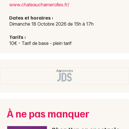
www.c
hatea
ucham
eroll
es.fr
/
Choisir mes départements
Dates et horaires :
45 - Loiret
Dimanche 18 Octobre 2026 de 15h à 17h
Tarifs :
Mon email
10€ - Tarif de base - plein tarif
Je m'abonne
À ne pas manquer