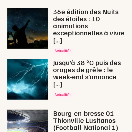
Courses en Auvergne-Rhône-Alpes
36e édition des Nuits
des étoiles : 10
animations
exceptionnelles à vivre
[…]
Newsletter des sorties
Actualités
Artistes en tournée
Jusqu’à 38 °C puis des
orages de grêle : le
Actus à Oyonnax
week-end s’annonce
[…]
Magazine à Oyonnax
Actualités
Bourg-en-bresse 01 -
Thionville Lusitanos
(Football National 1)