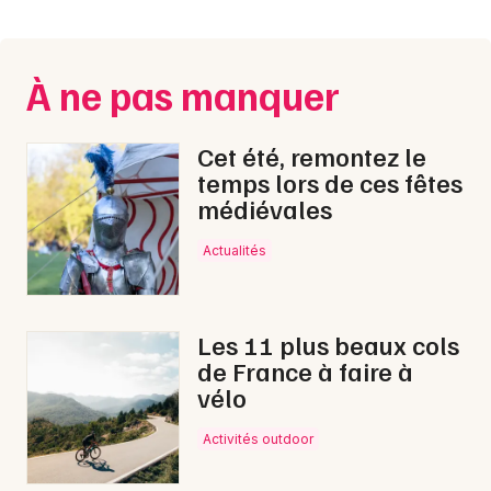
Montpellier
Spectacles
Nantes
À ne pas manquer
Concerts
Nice
Paris
Sports
Cet été, remontez le
temps lors de ces fêtes
Strasbourg
Soirées
médiévales
Toulouse
Actualités
Sorties famille
Toutes les villes
Expos
Les 11 plus beaux cols
Sorties & loisirs
de France à faire à
vélo
Courses dans l' Ain
Activités outdoor
Courses en Rhône-Alpes