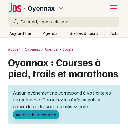
Oyonnax
Concert, spectacle, etc.
Quoi ?
Fermer
Aujourd'hui
Agenda
Sorties & loisirs
Actu
Où ?
Retour
Publier un événement
Accueil
Oyonnax
Agenda
Sports
Oyonnax et alentours
Ain (01)
Rhône-Alpes
Partout
Oyonnax : Courses à
Bordeaux
Près de moi
Changer de lieu
pied, trails et marathons
Colmar
Quand ?
Effacer les dates
Lille
Grands événements
Aujourd'hui
Demain
Ce week-end
Autre
Aucun événement ne correspond à vos critères
Lyon
Activité & Expérience
de recherche. Consultez les événéments à
proximité ci-dessous ou utilisez notre
Marseille
Manifestations
moteur de recherche
Mulhouse
Foires & salons