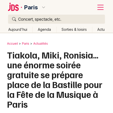
Paris
Concert, spectacle, etc.
Quoi ?
Fermer
Aujourd'hui
Agenda
Sorties & loisirs
Actu
Où ?
Retour
Publier un événement
Accueil
Paris
Actualités
Paris et alentours
Paris (75)
Ile de France
Partout
Tiakola, Miki, Ronisia…
Bordeaux
Près de moi
Changer de lieu
une énorme soirée
Colmar
Quand ?
Effacer les dates
gratuite se prépare
Lille
Grands événements
Aujourd'hui
Demain
Ce week-end
Autre
place de la Bastille pour
Lyon
Activité & Expérience
la Fête de la Musique à
Marseille
Manifestations
Paris
Mulhouse
Foires & salons