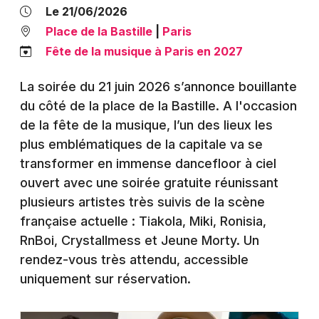
Montpellier
Le 21/06/2026
Spectacles
Place de la Bastille
|
Paris
Nantes
Fête de la musique à Paris en 2027
Concerts
Nice
La soirée du 21 juin 2026 s’annonce bouillante
Paris
Sports
du côté de la place de la Bastille. A l'occasion
Strasbourg
de la fête de la musique, l’un des lieux les
Soirées
plus emblématiques de la capitale va se
Toulouse
transformer en immense dancefloor à ciel
Sorties famille
Toutes les villes
ouvert avec une soirée gratuite réunissant
Expos
plusieurs artistes très suivis de la scène
française actuelle : Tiakola, Miki, Ronisia,
Sorties & loisirs
RnBoi, Crystallmess et Jeune Morty. Un
rendez-vous très attendu, accessible
Actualités à Paris
uniquement sur réservation.
Actualités en Ile de France