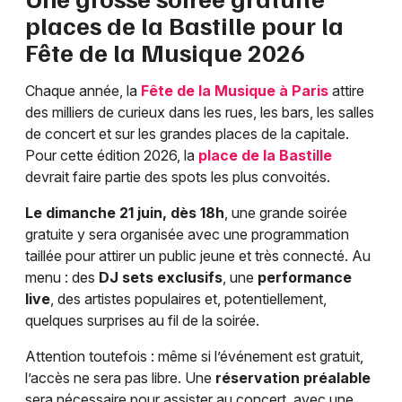
Choisir mes départements
places de la Bastille pour la
75 - Paris
Fête de la Musique 2026
Chaque année, la
Fête de la Musique à Paris
attire
Mon email
des milliers de curieux dans les rues, les bars, les salles
de concert et sur les grandes places de la capitale.
Je m'abonne
Pour cette édition 2026, la
place de la Bastille
devrait faire partie des spots les plus convoités.
Le dimanche 21 juin, dès 18h
, une grande soirée
gratuite y sera organisée avec une programmation
taillée pour attirer un public jeune et très connecté. Au
menu : des
DJ sets exclusifs
, une
performance
live
, des artistes populaires et, potentiellement,
quelques surprises au fil de la soirée.
Attention toutefois : même si l’événement est gratuit,
l’accès ne sera pas libre. Une
réservation préalable
sera nécessaire pour assister au concert, avec une