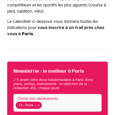
compétiteurs et les sportifs les plus aguerris (course à
pied, natation, vélo).
Le calendrier ci-dessous vous donnera toutes les
indications pour
vous inscrire à un trail près chez
vous à
Paris
.
Newsletter : le meilleur à Paris
J-5 avant votre dose hebdomadaire à Paris. Bons
plans, sorties, événements : la sélection de la
rédaction JDS, chaque jeudi.
Choisir mes départements
75 - Paris