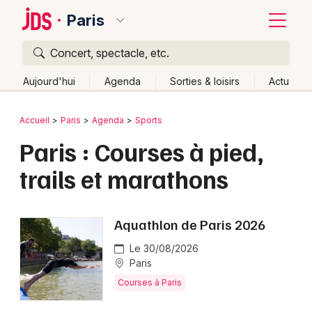
Paris
Concert, spectacle, etc.
Quoi ?
Fermer
Aujourd'hui
Agenda
Sorties & loisirs
Actu
Où ?
Retour
Publier un événement
Accueil
Paris
Agenda
Sports
Paris et alentours
Paris (75)
Ile de France
Partout
Paris : Courses à pied,
Bordeaux
Près de moi
Changer de lieu
trails et marathons
Colmar
Quand ?
Effacer les dates
Lille
Grands événements
Aujourd'hui
Demain
Ce week-end
Autre
Aquathlon de Paris 2026
Lyon
Activité & Expérience
Le 30/08/2026
Marseille
Paris
Manifestations
Courses à Paris
Mulhouse
Foires & salons