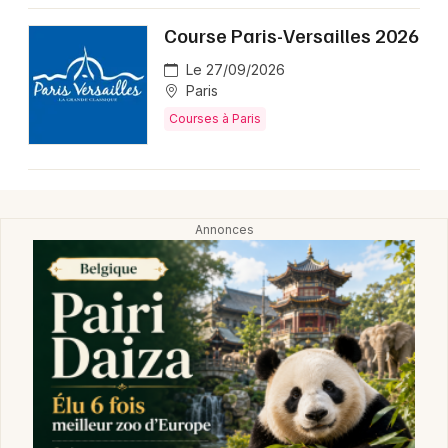
Montpellier
Course Paris-Versailles 2026
Spectacles
Nantes
Le 27/09/2026
Concerts
Nice
Paris
Courses à Paris
Paris
Sports
Strasbourg
Soirées
Toulouse
Sorties famille
Toutes les villes
Expos
Sorties & loisirs
Courses à Paris
Courses en Ile de France