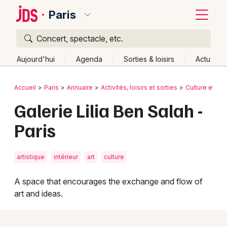
Paris
Concert, spectacle, etc.
Quoi ?
Fermer
Aujourd'hui
Agenda
Sorties & loisirs
Actu
Où ?
Retour
Publier un événement
Accueil
Paris
Annuaire
Activités, loisirs et sorties
Culture et sp
Paris et alentours
Paris (75)
Ile de France
Partout
Galerie Lilia Ben Salah -
Bordeaux
Près de moi
Changer de lieu
Paris
Colmar
Quand ?
Effacer les dates
Lille
Grands événements
Aujourd'hui
Demain
Ce week-end
Autre
artistique
intérieur
art
culture
Lyon
Activité & Expérience
A space that encourages the exchange and flow of
Marseille
art and ideas.
Manifestations
Mulhouse
Foires & salons