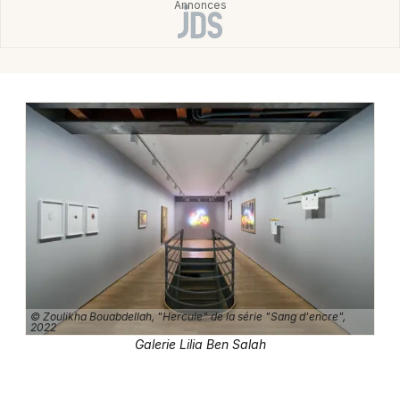
Montpellier
Spectacles
Nantes
Concerts
Nice
Paris
Sports
Strasbourg
Soirées
Toulouse
Sorties famille
Toutes les villes
Expos
Sorties & loisirs
© Zoulikha Bouabdellah, "Hercule" de la série "Sang d'encre",
2022
Espace d'art à Paris
Galerie Lilia Ben Salah
Espace d'art en Ile de France