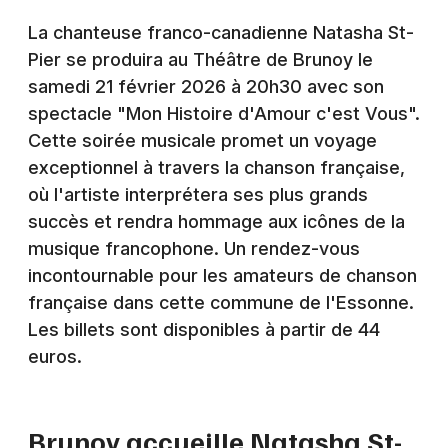
Montpellier
La chanteuse franco-canadienne Natasha St-
Spectacles
Nantes
Pier se produira au Théâtre de Brunoy le
samedi 21 février 2026 à 20h30 avec son
Concerts
Nice
spectacle "Mon Histoire d'Amour c'est Vous".
Paris
Sports
Cette soirée musicale promet un voyage
exceptionnel à travers la chanson française,
Strasbourg
Soirées
où l'artiste interprétera ses plus grands
Toulouse
succès et rendra hommage aux icônes de la
Sorties famille
musique francophone. Un rendez-vous
Toutes les villes
incontournable pour les amateurs de chanson
Expos
française dans cette commune de l'Essonne.
Sorties & loisirs
Les billets sont disponibles à partir de 44
euros.
Chanson française en Essonne
Chanson française en Ile de France
Brunoy accueille Natasha St-