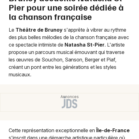
Pier pour une soirée dédiée à
la chanson française
Le
Théâtre de Brunoy
s'apprête à vibrer au rythme
Newsletter des sorties
des plus belles mélodies de la chanson française avec
ce spectacle intimiste de
Natasha St-Pier
. L'artiste
Artistes en tournée
propose un parcours musical émouvant qui traverse
les œuvres de Souchon, Sanson, Berger et Piaf,
Actus à Paris
créant un pont entre les générations et les styles
musicaux.
Magazine à Paris
Cette représentation exceptionnelle en
Île-de-France
s'inscrit dans une démarche artistique particulière où