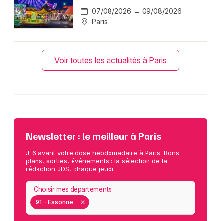
07/08/2026 → 09/08/2026
Paris
Voir toutes les actualités à Paris
Newsletter : le meilleur à Paris
J-6 avant votre dose hebdomadaire à Paris. Bons
plans, sorties, événements : la sélection de la
rédaction JDS, chaque jeudi.
Choisir mes départements
91 - Essonne