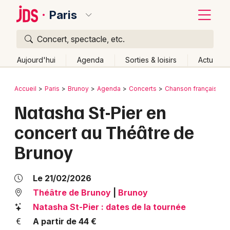
Paris
Concert, spectacle, etc.
Quoi ?
Fermer
Aujourd'hui
Agenda
Sorties & loisirs
Actu
Où ?
Retour
Publier un événement
Accueil
Paris
Brunoy
Agenda
Concerts
Chanson française
Paris et alentours
Essonne (91)
Ile de France
Natasha St-Pier en
Bordeaux
Partout
Près de moi
Changer de lieu
concert au Théâtre de
Colmar
Quand ?
Effacer les dates
Brunoy
Lille
Grands événements
Aujourd'hui
Demain
Ce week-end
Autre
Lyon
Activité & Expérience
Le 21/02/2026
Marseille
Théâtre de Brunoy
|
Brunoy
Manifestations
Natasha St-Pier : dates de la tournée
Mulhouse
A partir de 44 €
Foires & salons