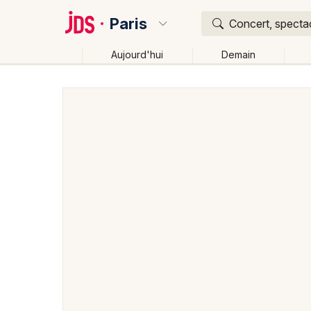
Paris
Concert, spectac
Aujourd'hui
Demain
Quoi ?
Où ?
Paris et alentours
Hauts-de-Seine (92)
Ile de Fr
Changer de lieu