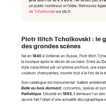
prix
allant de
10 €
à
65 €
. Ne tardez pas à
r
un public nombreux et fidèle. Retrouvez égal
de Tchaïkovski
sur jds.fr.
Piotr Ilitch Tchaïkovski : l
des grandes scènes
Né en
1840
à Votkinsk en Russie, Piotr Ilitch Tch
la musique après le décès de sa mère. Entré au
Co
style caractérisé par un lyrisme profond, une expr
couleurs chatoyantes, nourrie tout à la fois de la 
Son catalogue est monumental : ballets emblém
Belle au bois dormant
, concertos, opéras et sy
Pathétique
. Décédé en
1893
, il demeure l'un d
œuvre fait l'objet d'une actualité discographique 