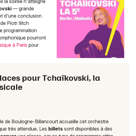
e la soirée n'atteigne
92 - Hauts-de-Seine
ovski
— grande
et d'une conclusion
 Piotr Ilitch
Mon email
une programmation
symphonique pourront
sique à Paris
pour
Je m'abonne
 places pour Tchaïkovski, la
sicale
le de Boulogne-Billancourt accueille cet orchestre
que très attendue. Les
billets
sont disponibles à des