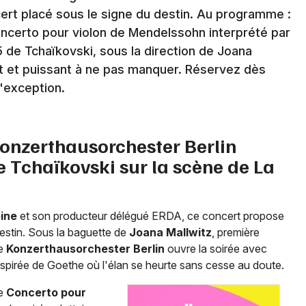
ert placé sous le signe du destin. Au programme :
oncerto pour violon de Mendelssohn interprété par
5 de Tchaïkovski, sous la direction de Joana
Newsletter des sorties
t et puissant à ne pas manquer. Réservez dès
d'exception.
Artistes en tournée
Actus à Paris
Konzerthausorchester Berlin
Magazine à Paris
e Tchaïkovski sur la scène de La
ine
et son producteur délégué ERDA, ce concert propose
estin. Sous la baguette de
Joana Mallwitz
, première
le
Konzerthausorchester Berlin
ouvre la soirée avec
spirée de Goethe où l'élan se heurte sans cesse au doute.
le
Concerto pour
Choisir mes départements