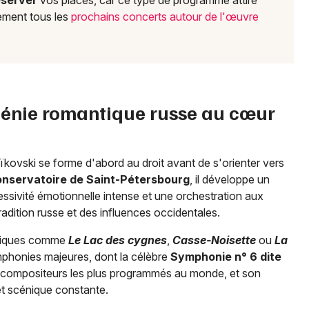
éserver
vos places, car ce type de programme attire
ement tous les
prochains concerts autour de l'œuvre
e génie romantique russe au cœur
aïkovski se forme d'abord au droit avant de s'orienter vers
nservatoire de Saint-Pétersbourg
, il développe un
essivité émotionnelle intense et une orchestration aux
tradition russe et des influences occidentales.
atiques comme
Le Lac des cygnes
,
Casse-Noisette
ou
La
mphonies majeures, dont la célèbre
Symphonie n° 6 dite
es compositeurs les plus programmés au monde, et son
et scénique constante.