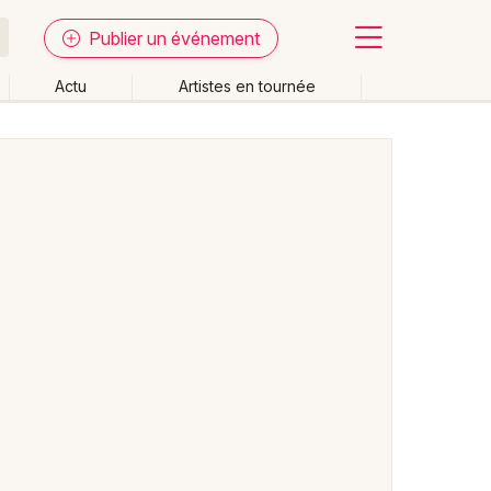
Publier un événement
Actu
Artistes en tournée
Fermer
Effacer les dates
week-end
Autre