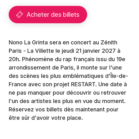
Montpellier
Spectacles
Acheter des billets
Nantes
Concerts
Nice
Paris
Nono La Grinta sera en concert au Zénith
Sports
Paris - La Villette le jeudi 21 janvier 2027 à
Strasbourg
Soirées
20h. Phénomène du rap français issu du 19e
Toulouse
arrondissement de Paris, il monte sur l'une
Sorties famille
des scènes les plus emblématiques d'Île-de-
Toutes les villes
France avec son projet RESTART. Une date à
Expos
ne pas manquer pour découvrir ou retrouver
l'un des artistes les plus en vue du moment.
Sorties & loisirs
Réservez vos billets dès maintenant pour
Rap à Paris
être sûr d'avoir votre place.
Rap en Ile de France