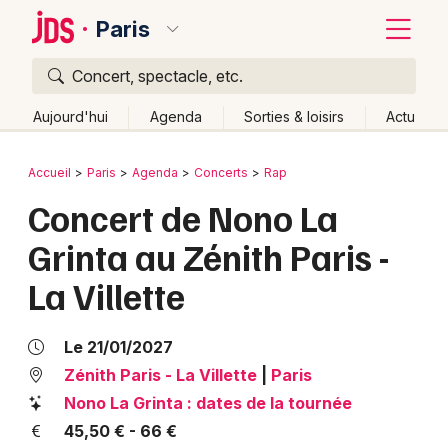
Paris
Concert, spectacle, etc.
Quoi ?
Fermer
Aujourd'hui
Agenda
Sorties & loisirs
Actu
Où ?
Retour
Publier un événement
Accueil
Paris
Agenda
Concerts
Rap
Paris et alentours
Paris (75)
Ile de France
Partout
Concert de Nono La
Bordeaux
Près de moi
Changer de lieu
Grinta au Zénith Paris -
Colmar
Quand ?
Effacer les dates
La Villette
Lille
Grands événements
Aujourd'hui
Demain
Ce week-end
Autre
Lyon
Activité & Expérience
Le 21/01/2027
Marseille
Zénith Paris - La Villette
|
Paris
Manifestations
Nono La Grinta : dates de la tournée
Mulhouse
45,50 € - 66 €
Foires & salons