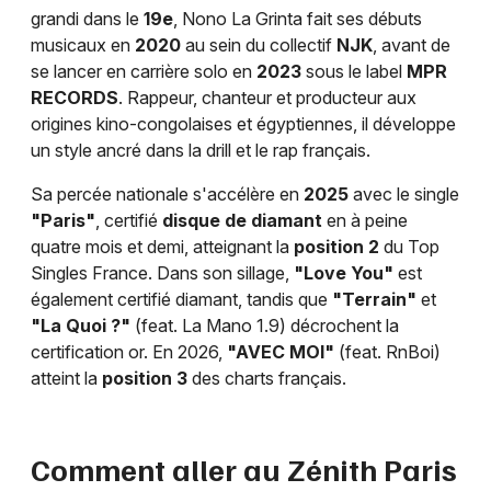
grandi dans le
19e
, Nono La Grinta fait ses débuts
musicaux en
2020
au sein du collectif
NJK
, avant de
se lancer en carrière solo en
2023
sous le label
MPR
RECORDS
. Rappeur, chanteur et producteur aux
origines kino-congolaises et égyptiennes, il développe
un style ancré dans la drill et le rap français.
Sa percée nationale s'accélère en
2025
avec le single
"Paris"
, certifié
disque de diamant
en à peine
quatre mois et demi, atteignant la
position 2
du Top
Singles France. Dans son sillage,
"Love You"
est
également certifié diamant, tandis que
"Terrain"
et
"La Quoi ?"
(feat. La Mano 1.9) décrochent la
certification or. En 2026,
"AVEC MOI"
(feat. RnBoi)
atteint la
position 3
des charts français.
Comment aller au Zénith Paris