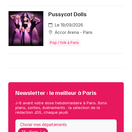
Pussycat Dolls
Le 19/09/2026
Accor Arena - Paris
Pop / folk à Paris
Newsletter : le meilleur à Paris
J-6 avant votre dose hebdomadaire à Paris. Bons
plans, sorties, événements : la sélection de la
rédaction JDS, chaque jeudi.
Choisir mes départements
75 - Paris