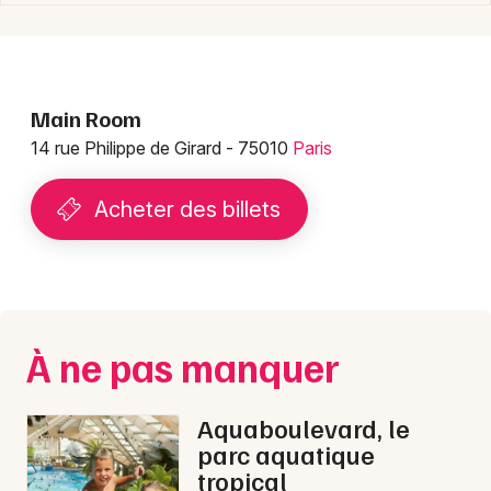
Montpellier
Spectacles
Nantes
Concerts
Nice
Main Room
Paris
14 rue Philippe de Girard - 75010
Paris
Sports
Strasbourg
Soirées
Acheter des billets
Toulouse
Sorties famille
Toutes les villes
Expos
À ne pas manquer
Sorties & loisirs
Salle de concert, spectacle à Paris
Aquaboulevard, le
parc aquatique
Salle de concert, spectacle en Ile de France
tropical