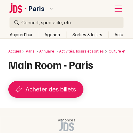
Paris
Concert, spectacle, etc.
Quoi ?
Fermer
Aujourd'hui
Agenda
Sorties & loisirs
Actu
Où ?
Retour
Publier un événement
Accueil
Paris
Annuaire
Activités, loisirs et sorties
Culture et sp
Paris et alentours
Paris (75)
Ile de France
Partout
Main Room - Paris
Bordeaux
Près de moi
Changer de lieu
Colmar
Quand ?
Effacer les dates
Lille
Grands événements
Acheter des billets
Aujourd'hui
Demain
Ce week-end
Autre
Lyon
Activité & Expérience
Marseille
Manifestations
Mulhouse
Foires & salons