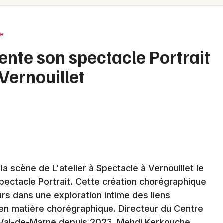
Spectacles
Mulhouse
Concerts
Montpellier
e
Nantes
Sports
nte son spectacle Portrait
Nice
 Vernouillet
Soirées
Paris
Sorties famille
Strasbourg
Expos
Toulouse
Sorties & loisirs
Toutes les villes
 scène de L'atelier à Spectacle à Vernouillet le
Danse en Eure-et-Loir
ectacle Portrait. Cette création chorégraphique
Danse dans le Centre
s dans une exploration intime des liens
l en matière chorégraphique. Directeur du Centre
Danse dans le Centre-Val de Loire
u Val-de-Marne depuis 2023, Mehdi Kerkouche