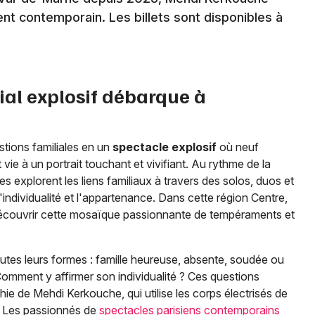
ent contemporain. Les billets sont disponibles à
Newsletter des sorties
lial explosif débarque à
Artistes en tournée
Actus à Paris
tions familiales en un
spectacle explosif
où neuf
e à un portrait touchant et vivifiant. Au rythme de la
Magazine à Paris
s explorent les liens familiaux à travers des solos, duos et
l'individualité et l'appartenance. Dans cette région Centre,
écouvrir cette mosaïque passionnante de tempéraments et
utes leurs formes : famille heureuse, absente, soudée ou
Comment y affirmer son individualité ? Ces questions
hie de Mehdi Kerkouche, qui utilise les corps électrisés de
s. Les passionnés de
spectacles parisiens contemporains