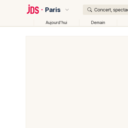
Paris
Concert, spectac
Aujourd'hui
Demain
Quoi ?
Où ?
Paris et alentours
Eure-et-Loir (28)
Centre
Par
Changer de lieu