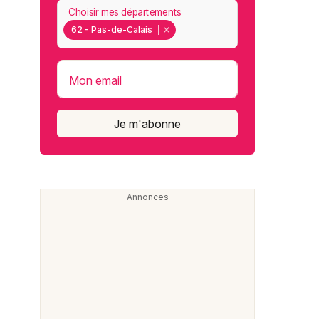
Choisir mes départements
62 - Pas-de-Calais
Mon email
Je m'abonne