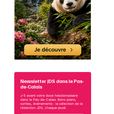
Newsletter JDS dans le Pas-
de-Calais
J-5 avant votre dose hebdomadaire
dans le Pas-de-Calais. Bons plans,
sorties, événements : la sélection de la
rédaction JDS, chaque jeudi.