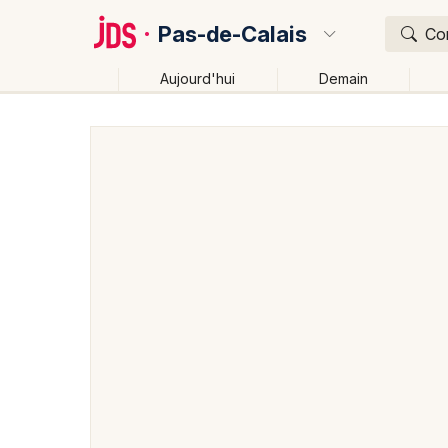
Pas-de-Calais
Con
Aujourd'hui
Demain
Quoi ?
Où ?
Pas-de-Calais (62)
Nord-Pas-de-Calais
Partout
Changer de lieu