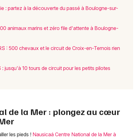
Choisir mes départements
e : partez à la découverte du passé à Boulogne-sur-
62 - Pas-de-Calais
000 animaux marins et zéro file d'attente à Boulogne-
Mon email
: 500 chevaux et le circuit de Croix-en-Ternois rien
Je m'abonne
 jusqu'à 10 tours de circuit pour les petits pilotes
al de la Mer : plongez au cœur
-Mer
ler les pieds !
Nausicaá Centre National de la Mer à