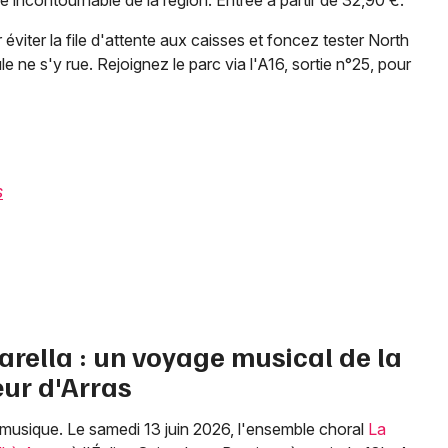
e incontournable de la région. Entrée à partir de 32,90 €.
 éviter la file d'attente aux caisses et foncez tester North
e ne s'y rue. Rejoignez le parc via l'A16, sortie n°25, pour
s
arella : un voyage musical de la
ur d'Arras
n musique. Le samedi 13 juin 2026, l'ensemble choral
La