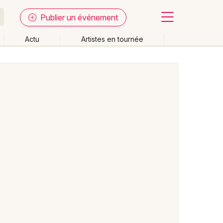
Publier un événement
Actu
Artistes en tournée
Fermer
Effacer les dates
week-end
Autre