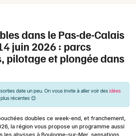
Spectacles
Mulhouse
Concerts
Montpellier
Nantes
Sports
bles dans le Pas-de-Calais
Nice
4 juin 2026 : parcs
Soirées
Paris
s, pilotage et plongée dans
Sorties famille
Strasbourg
Expos
Toulouse
Sorties & loisirs
Toutes les villes
sorties date un peu. On vous invite à aller voir des
idées
plus récentes 😊
Agenda en Nord-Pas-de-Calais
Agenda dans les Hauts-de-France
 bouchées doubles ce week-end, et franchement,
 2026, la région vous propose un programme aussi
ans les abysses à Boulogne-sur-Mer, sensations