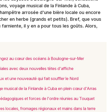
ions, voyage musical de la Finlande à Cuba,
te champêtre arrosée d'une bière locale ou encore
Newsletter des sorties
her en herbe (grands et petits). Bref, que vous
farniente, il y en a pour tous les goûts. Alors,
Artistes en tournée
Actus dans le Pas-de-Calais
Magazine dans le Pas-de-Calais
plongez au cœur des océans à Boulogne-sur-Mer
liales avec deux nouvelles têtes d'affiche
ux et une nouveauté qui fait souffler le Nord
e musical de la Finlande à Cuba en plein cœur d'Arras
 pédagogiques et forces de l'ordre réunies au Touquet
ères locales, fromages régionaux et mains dans la terre