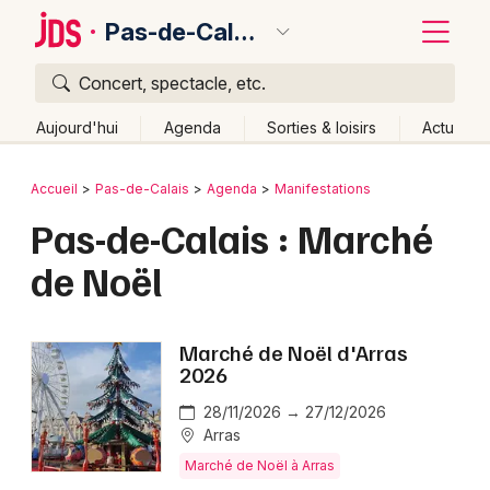
Pas-de-Calais
Concert, spectacle, etc.
Quoi ?
Fermer
Aujourd'hui
Agenda
Sorties & loisirs
Actu
Où ?
Retour
Publier un événement
Accueil
Pas-de-Calais
Agenda
Manifestations
Pas-de-Calais (62)
Nord-Pas-de-Calais
Partout
Pas-de-Calais : Marché
Bordeaux
Près de moi
Changer de lieu
de Noël
Colmar
Quand ?
Effacer les dates
Lille
Grands événements
Aujourd'hui
Demain
Ce week-end
Autre
Marché de Noël d'Arras
Lyon
2026
Activité & Expérience
Marseille
28/11/2026 → 27/12/2026
Manifestations
Arras
Mulhouse
Marché de Noël à Arras
Foires & salons