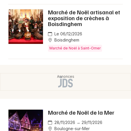
Montpellier
Marché de Noël artisanal et
Spectacles
Nantes
exposition de crèches à
Boisdinghem
Concerts
Nice
Le 06/12/2026
Paris
Sports
Boisdinghem
Marché de Noël à Saint-Omer
Strasbourg
Soirées
Toulouse
Sorties famille
Toutes les villes
Expos
Sorties & loisirs
Marché de Noël en Nord-Pas-de-Calais
Marché de Noël de la Mer
28/11/2026 → 29/11/2026
Marché de Noël dans les Hauts-de-France
Boulogne-sur-Mer