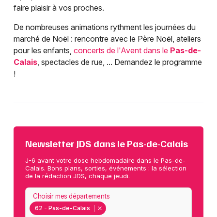
faire plaisir à vos proches.
De nombreuses animations rythment les journées du
marché de Noël : rencontre avec le Père Noël, ateliers
pour les enfants,
concerts de l'Avent dans le
Pas-de-
Calais
, spectacles de rue, ... Demandez le programme
!
Newsletter JDS dans le Pas-de-Calais
J-6 avant votre dose hebdomadaire dans le Pas-de-
Calais. Bons plans, sorties, événements : la sélection
de la rédaction JDS, chaque jeudi.
Choisir mes départements
62 - Pas-de-Calais