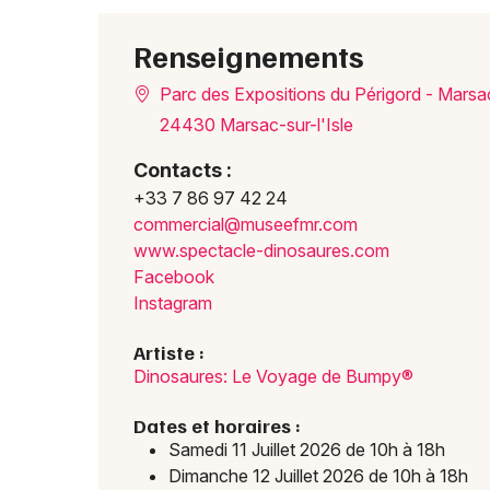
Renseignements
Parc des Expositions du Périgord - Marsac
24430 Marsac-sur-l'Isle
Contacts :
+33 7 86 97 42 24
comme
rcial
@muse
efmr.
com
www.s
pecta
cle-d
inosa
ures.
com
Facebook
Instagram
Artiste :
Dinosaures: Le Voyage de Bumpy®
Dates et horaires :
Samedi 11 Juillet 2026 de 10h à 18h
Dimanche 12 Juillet 2026 de 10h à 18h