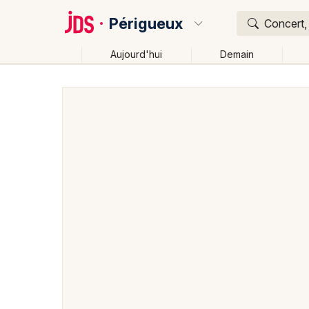
Périgueux
Concert, 
Aujourd'hui
Demain
Quoi ?
Où ?
Périgueux et alentours
Dordogne (24)
Aquitaine
Changer de lieu