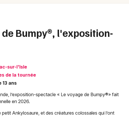
Spectacles
Mulhouse
Concerts
Montpellier
Nantes
Sports
 de Bumpy®, l'exposition-
Nice
Soirées
Paris
Sorties famille
Strasbourg
c-sur-l'Isle
Expos
Toulouse
s de la tournée
e 13 ans
Sorties & loisirs
Toutes les villes
monde, l’exposition-spectacle « Le voyage de Bumpy®» fait
Expos en Dordogne
nelle en 2026.
Expos en Aquitaine
 petit Ankylosaure, et des créatures colossales qui l’ont
Expos en Nouvelle-Aquitaine