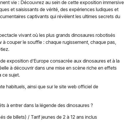
ennent vie : Découvrez au sein de cette exposition immersive
es et saisissants de vérité, des expériences ludiques et
ocumentaires captivants qui révèlent les ultimes secrets du
Newsletter des sorties
ectacle vivant où les plus grands dinosaures robotisés
 à couper le souffle : chaque rugissement, chaque pas,
Artistes en tournée
tiez.
Actus à Périgueux
de exposition d’Europe consacrée aux dinosaures et à la
réelle à découvrir dans une mise en scène riche en effets
Magazine à Périgueux
 ce sujet.
e habituels, ainsi que sur le site web officiel de
êts à entrer dans la légende des dinosaures ?
s de billets) / Tarif jeunes de 2 à 12 ans inclus