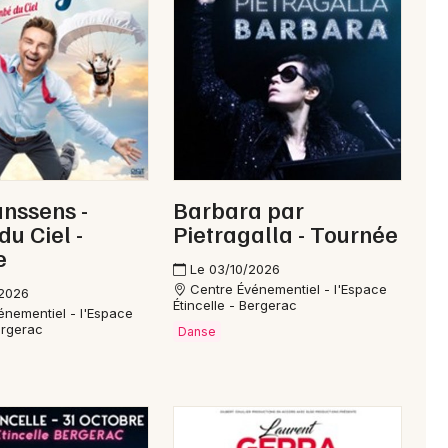
anssens -
Barbara par
u Ciel -
Pietragalla - Tournée
e
Le 03/10/2026
Centre Événementiel - l'Espace
/2026
Étincelle - Bergerac
énementiel - l'Espace
ergerac
Danse