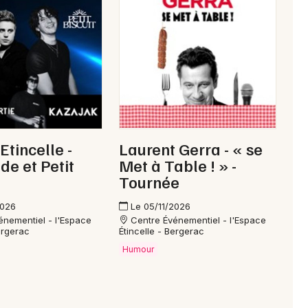
Etincelle -
Laurent Gerra - « se
de et Petit
Met à Table ! » -
Tournée
2026
Le 05/11/2026
énementiel - l'Espace
Centre Événementiel - l'Espace
ergerac
Étincelle - Bergerac
Humour