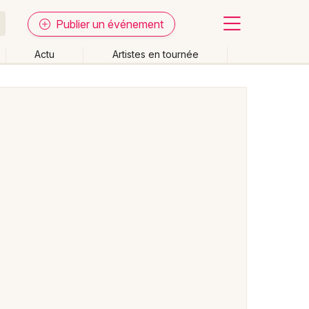
Publier un événement
Actu
Artistes en tournée
Fermer
Effacer les dates
week-end
Autre