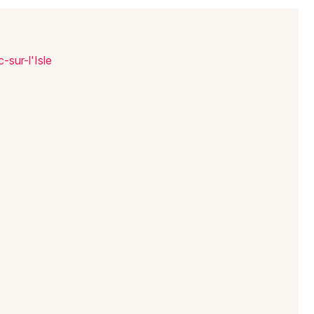
Choisir mes départements
24 - Dordogne
-sur-l'Isle
Mon email
Je m'abonne