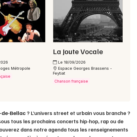
Choisir mes départements
87 - Haute-Vienne
Mon email
La Joute Vocale
Je m'abonne
2026
Le 18/09/2026
moges Métropole
Espace Georges Brassens -
Feytiat
nçaise
Chanson française
-de-Bellac
? L’univers street et urbain vous branche ?
ous tous les prochains concerts hip-hop, rap ou de
rouverez dans notre agenda tous les renseignements