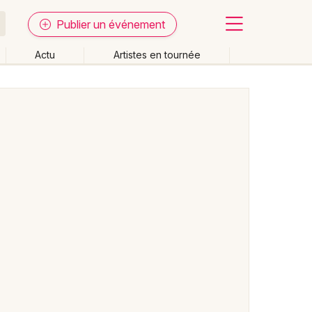
Publier un événement
Actu
Artistes en tournée
Fermer
Effacer les dates
week-end
Autre