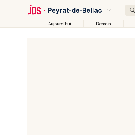
Peyrat-de-Bellac
Aujourd'hui
Demain
Quoi ?
Où ?
Peyrat-de-Bellac et alentours
Haute-Vienne (87)
Près de moi
Changer de lieu