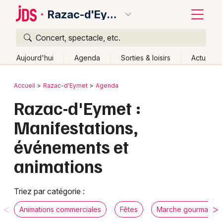
Razac-d'Eymet
Concert, spectacle, etc.
Quoi ?
Fermer
Aujourd'hui
Agenda
Sorties & loisirs
Actu
Où ?
Retour
Publier un événement
Accueil
Razac-d'Eymet
Agenda
Razac-d'Eymet et alentours
Dordogne (24)
Aquitaine
Razac-d'Eymet :
Bordeaux
Partout
Près de moi
Changer de lieu
Manifestations,
Colmar
Quand ?
Effacer les dates
événements et
Lille
Grands événements
Aujourd'hui
Demain
Ce week-end
Autre
animations
Lyon
Activité & Expérience
Marseille
Triez par catégorie :
Manifestations
Mulhouse
Animations commerciales
Fêtes
Marche gourmande
Foires & salons