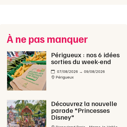
Newsletter des sorties
À ne pas manquer
Artistes en tournée
Périgueux : nos 6 idées
Actus en Dordogne
sorties du week-end
Magazine en Dordogne
07/08/2026 → 09/08/2026
Périgueux
Découvrez la nouvelle
parade "Princesses
Disney"