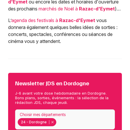
d'Eymet
ou encore les dates et horaires d'ouverture
des prochains
marchés de Noël à
Razac-d'Eymet
)…
L’
agenda des festivals à
Razac-d'Eymet
vous
donnera également quelques belles idées de sorties :
concerts, spectacles, conférences ou séances de
cinéma vous y attendent.
Newsletter JDS en Dordogne
J-6 avant votre dose hebdomadaire en Dordogne.
Bons plans, sorties, événements : la sélection de la
rédaction JDS, chaque jeudi.
Choisir mes départements
24 - Dordogne