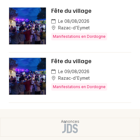
Montpellier
Fête du village
Spectacles
Nantes
Le 08/08/2026
Concerts
Razac-d'Eymet
Nice
Manifestations en Dordogne
Paris
Sports
Strasbourg
Soirées
Fête du village
Toulouse
Le 09/08/2026
Sorties famille
Razac-d'Eymet
Toutes les villes
Expos
Manifestations en Dordogne
Sorties & loisirs
Manifestations en Aquitaine
Manifestations en Nouvelle-Aquitaine