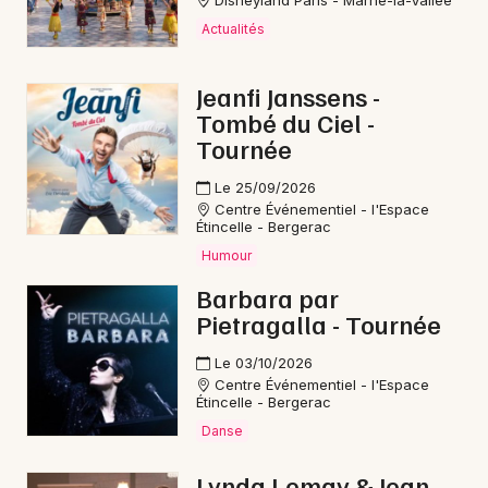
Disneyland Paris - Marne-la-Vallée
Choisir mes départements
Actualités
24 - Dordogne
Jeanfi Janssens -
Mon email
Tombé du Ciel -
Tournée
Je m'abonne
Le 25/09/2026
Centre Événementiel - l'Espace
Étincelle - Bergerac
Humour
Barbara par
Pietragalla - Tournée
Le 03/10/2026
Centre Événementiel - l'Espace
Étincelle - Bergerac
Danse
Lynda Lemay & Jean-