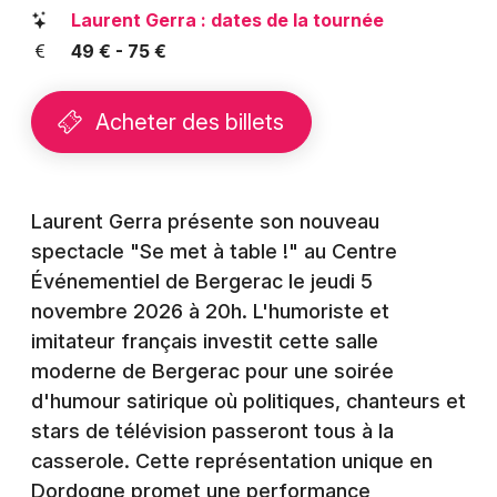
Montpellier
Laurent Gerra : dates de la tournée
Spectacles
49 € - 75 €
Nantes
Concerts
Nice
Acheter des billets
Paris
Sports
Strasbourg
Soirées
Laurent Gerra présente son nouveau
Toulouse
spectacle "Se met à table !" au Centre
Sorties famille
Événementiel de Bergerac le jeudi 5
Toutes les villes
novembre 2026 à 20h. L'humoriste et
Expos
imitateur français investit cette salle
Sorties & loisirs
moderne de Bergerac pour une soirée
d'humour satirique où politiques, chanteurs et
Humour en Dordogne
stars de télévision passeront tous à la
casserole. Cette représentation unique en
Humour en Aquitaine
Dordogne promet une performance