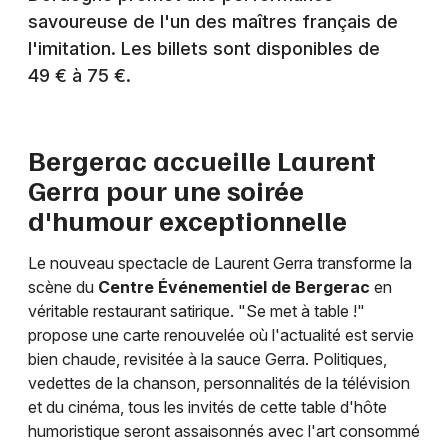
savoureuse de l'un des maîtres français de
Humour en Nouvelle-Aquitaine
l'imitation. Les billets sont disponibles de
49 € à 75 €.
Newsletter des sorties
Bergerac accueille Laurent
Gerra pour une soirée
Artistes en tournée
d'humour exceptionnelle
Actus à Bergerac
Le nouveau spectacle de Laurent Gerra transforme la
scène du
Centre Événementiel de Bergerac
en
Magazine à Bergerac
véritable restaurant satirique. "Se met à table !"
propose une carte renouvelée où l'actualité est servie
bien chaude, revisitée à la sauce Gerra. Politiques,
vedettes de la chanson, personnalités de la télévision
et du cinéma, tous les invités de cette table d'hôte
humoristique seront assaisonnés avec l'art consommé