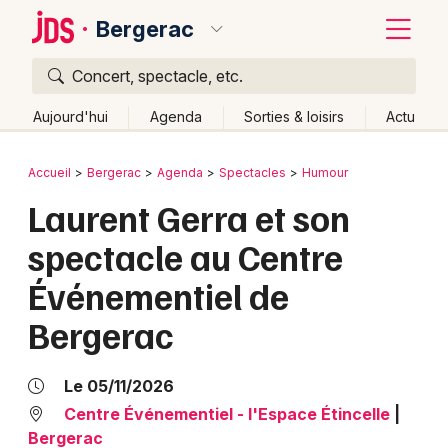
Bergerac
Concert, spectacle, etc.
Quoi ?
Fermer
Aujourd'hui
Agenda
Sorties & loisirs
Actu
Où ?
Retour
Publier un événement
Accueil
Bergerac
Agenda
Spectacles
Humour
Bergerac et alentours
Dordogne (24)
Aquitaine
Laurent Gerra et son
Bordeaux
Partout
Près de moi
Changer de lieu
spectacle au Centre
Colmar
Quand ?
Effacer les dates
Événementiel de
Lille
Grands événements
Aujourd'hui
Demain
Ce week-end
Autre
Bergerac
Lyon
Activité & Expérience
Marseille
Le 05/11/2026
Manifestations
Centre Événementiel - l'Espace Étincelle
|
Mulhouse
Bergerac
Foires & salons